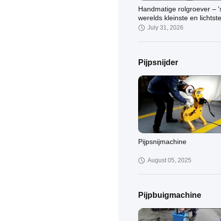
Handmatige rolgroever – '
werelds kleinste en lichtst
July 31, 2026
Pijpsnijder
HZ Suntech pijpleiding S
October 09, 2024
Pijpsnijmachine
August 05, 2025
Pijpbuigmachine