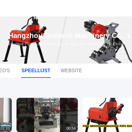
Hangzhou Suntech Machinery Co., L
Kwaliteit Pijpdraadverwerking, Rolgroeven Fabrikant Uit China
EO'S
SPEELLIJST
WEBSITE
02:20
00:54