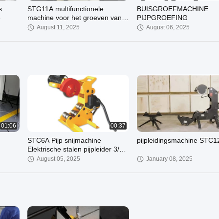
s
STG11A multifunctionele
BUISGROEFMACHINE
e
machine voor het groeven van
PIJPGROEFING
buizen 3/4"-8"
August 11, 2025
August 06, 2025
02:01
00:50
TC24A
HZ Suntech rollen groefmachine
HZ Suntech rollen groeifm
STG11A
STG24Z
01:06
00:37
October 06, 2024
October 06, 2024
STC6A Pijp snijmachine
pijpleidingsmachine STC1
Elektrische stalen pijpleider 3/8"
- 2" Φ16 - Φ60
August 05, 2025
January 08, 2025