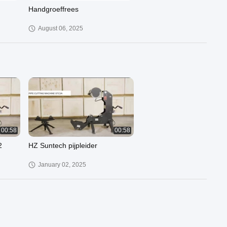
Handgroeffrees
August 06, 2025
02:09
02:28
achine
HZ Suntech rollen groefmachine
STG-2A
00:58
00:58
October 06, 2024
2
HZ Suntech pijpleider
January 02, 2025