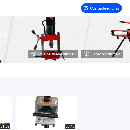
Contacteer Ons
td.
Kwaliteitsleverancier
Hoofdproducten
01:08
00:45