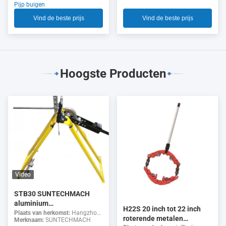
20"
Pijp buigen
hydraulische buizenbender
1/2′′-2′′
Vind de beste prijs
Vind de beste prijs
Hoogste Producten
Video
STB30 SUNTECHMACH
aluminium
H22S 20 inch tot 22 inch
buisbuigmachine voor het
Plaats van herkomst:
Hangzhou, China
roterende metalen
Merknaam:
SUNTECHMACH
buigen van