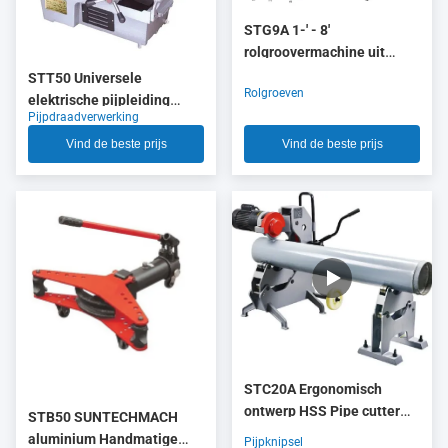
STG9A 1-' - 8'
rolgroovermachine uit
China met opvouwbare
STT50 Universele
Rolgroeven
wagen voor gemakkelijke
elektrische pijpleiding
Pijpdraadverwerking
montage en verplaatsing
1/2"-2" voor pijpen
Vind de beste prijs
Vind de beste prijs
STC20A Ergonomisch
ontwerp HSS Pipe cutter
STB50 SUNTECHMACH
Pipe Cutting Machine 8" -
aluminium Handmatige
Pijpknipsel