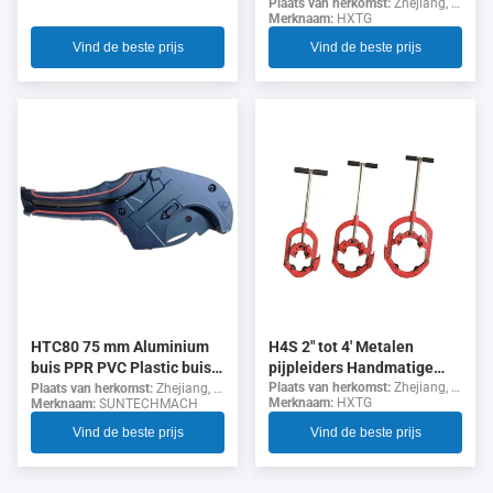
pijpleiders 40.5kg
Plaats van herkomst:
Zhejiang, China
aluminiumbuizen van
Merknaam:
HXTG
300*70*40cm
kleine grootte draagbare
Vind de beste prijs
Vind de beste prijs
buisbuigmachine
H4S 2" tot 4' Metalen
HTC80 75 mm Aluminium
pijpleiders Handmatige
buis PPR PVC Plastic buis
stalen pijpleider 6 mm
Plaats van herkomst:
Zhejiang, China
snijmachines
Plaats van herkomst:
Zhejiang, China
Merknaam:
HXTG
Merknaam:
SUNTECHMACH
wanddikte
Corrosiebestendige
Vind de beste prijs
Vind de beste prijs