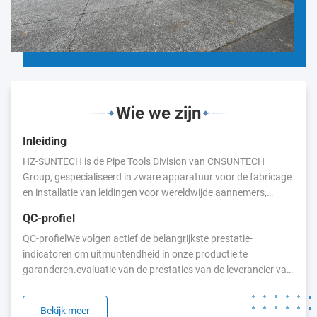
Wie we zijn
Inleiding
HZ-SUNTECH is de Pipe Tools Division van CNSUNTECH
Group, gespecialiseerd in zware apparatuur voor de fabricage
en installatie van leidingen voor wereldwijde aannemers,
distributeurs en industriële gebruikers.Met meer dan 20 jaar
QC-profiel
ervaring in de branche richten we ons op het leveren van
QC-profielWe volgen actief de belangrijkste prestatie-
duurzame, direct inzetbare oplossingen voor de verwerking
indicatoren om uitmuntendheid in onze productie te
van stalen en kunststof leidingen.Onze apparatuur wordt
garanderen.evaluatie van de prestaties van de leverancier van
veelvuldig gebruikt in sectoren
grondstoffen;Volledige inspectie van elke enkele
zoals:BrandbeveiligingssystemenBouw &
buizenmachine vóór verzending;Let op alle feedback van
InfrastructuurLoodgieters- & ...
Bekijk meer
klanten over de kwaliteit van onze producten en