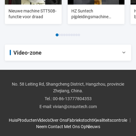
Nieuwe machine STT50B-
HZ Suntech
functie voor draad
pijpleidingsmachine
STT50R
Video-zone
Alle video's
pijp threader
No. 58 Leiting Rd, Shangcheng District, Hangzhou, provincie
Zhejiang, China.
rolgroover
Tel.:
00-86-13777804353
E-mail:
vivian@cnsuntech.com
Pijpsnijder
Huis
Producten
Video's
Over Ons
Fabriekstocht
Kwaliteitscontrole
Neem Contact Met Ons Op
Nieuws
Pijpbuigmachine