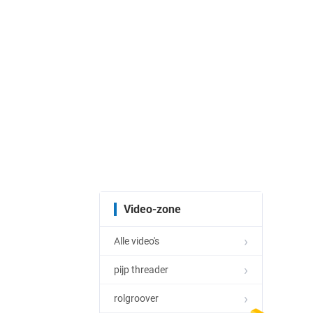
Video-zone
Alle video's
pijp threader
rolgroover