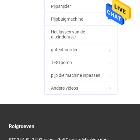
Pijpsnijder
Pijpbuigmachine
Het lassen van de
uiteindefusie
gatenboorder
TESTpomp
pijp die machine inpassen
Andere video's
Rolgroeven
STG24A 8' - 24' Staalbuis Roll Groover Machine Voor