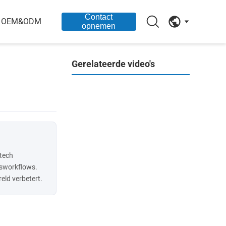
Contact
OEM&ODM
opnemen
Gerelateerde video's
HZ-SUNTECH | Oplossingen voor zwaar uitgevoerde pijpgereedschappen
aluminum pipe bender to bend small size aluminium tubes portable pipe bending machine
pijp oppoetsende machine
00:46
00:31
HZ Suntech elektrische fusie lassen machine 200A
00:40
HZ Suntech HDPE-buisknipper C160/400
01:18
Handmatige rolgroever – 's werelds kleinste en lichtste
00:32
HZ Suntech rollen groeifmachine STG24Z
02:20
BUISGROEFMACHINE PIJPGROEFING
02:09
HZ Suntech-draaddraadmachine STT50
ntech
pijpleidingsmachine STC12
01:08
ngsworkflows.
00:37
eld verbetert.
00:58