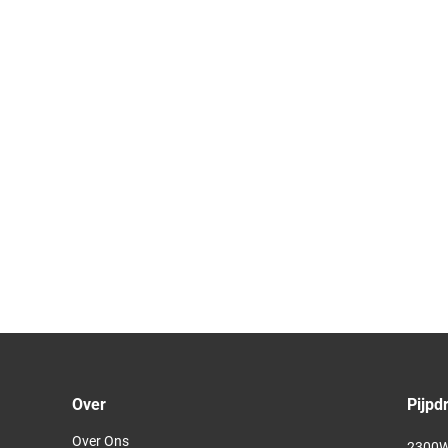
Over
Pijpd
Over Ons
2300W 