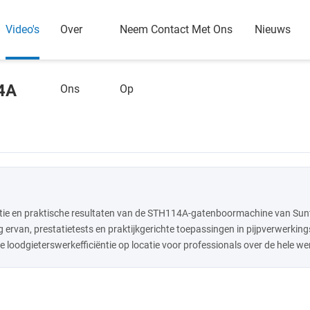
Video's
Over
Neem Contact Met Ons
Nieuws
4A
Ons
Op
lutie en praktische resultaten van de STH114A-gatenboormachine van Su
ng ervan, prestatietests en praktijkgerichte toepassingen in pijpverwerki
odgieterswerkefficiëntie op locatie voor professionals over de hele wer