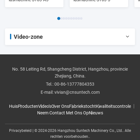
Video-zone
Alle video's
pijp threader
No. 58 Leiting Rd, Shangcheng District, Hangzhou, provincie
Zhejiang, China.
rolgroover
Tel.:
00-86-13777804353
E-mail:
vivian@cnsuntech.com
Pijpsnijder
Huis
Producten
Video's
Over Ons
Fabriekstocht
Kwaliteitscontrole
Neem Contact Met Ons Op
Nieuws
Pijpbuigmachine
Het lassen van de uiteindefusie
Privacybeleid
| © 2024-2026 Hangzhou Suntech Machinery Co., Ltd.. Alle
rechten voorbehouden..