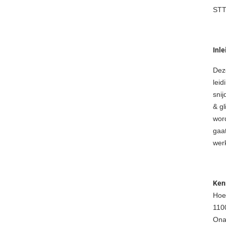
STT
Inle
Dez
leid
sni
& gl
wor
gaa
werk
Ken
Hoes
110
Onaf