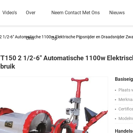
Video's
Over
Neem Contact Met Ons
Nieuws
 1/2-6" Automatische 1100w Elektrische Pijpsnijder en Draadsnijder Zw
Ons
Op
T150 2 1/2-6" Automatische 1100w Elektrisch
bruik
Basisei
Plaats 
Merkna
Certific
Modeln
Handel