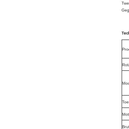
Twe
Gego
Tec
Pro
Rot
Mod
Toe
Mot
Bru