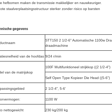
e hefbomen maken de transmissie makkelijker en nauwkeuriger.
te staalverplaatsingsstructuur sterker zonder risico op barsten
hnische gegevens
STT150 2 1/2-6" Automatische 1100w Draag
ductnaam
draadmachine
atiesnelheid van de hoofdas
9/24 r/min
100F Multifunktioneel strijkkop ((2 1/2-4")
el van de matrijskop
Self Open Type Kopieer Die Head ((5-6")
passingsgebied
2 1/2-4", 5-6'
orvermogen:
1100 W
to nettogewicht
230 kg/200 kg