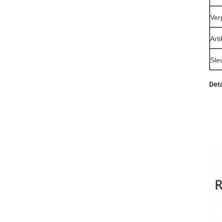
Ver
Arti
Sle
Deta