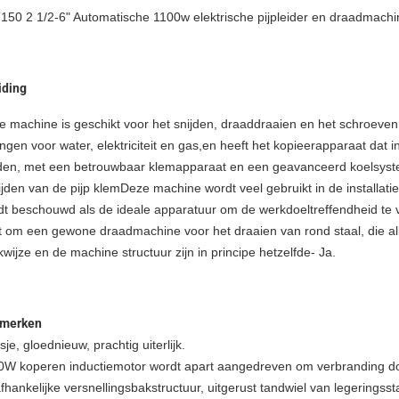
150 2 1/2-6" Automatische 1100w elektrische pijpleider en draadmachi
iding
e machine is geschikt voor het snijden, draaddraaien en het schroeven
ingen voor water, elektriciteit en gas,en heeft het kopieerapparaat dat 
jden, met een betrouwbaar klemapparaat en een geavanceerd koelsys
ijden van de pijp klemDeze machine wordt veel gebruikt in de installat
dt beschouwd als de ideale apparatuur om de werkdoeltreffendheid te v
t om een gewone draadmachine voor het draaien van rond staal, die all
wijze en de machine structuur zijn in principe hetzelfde- Ja.
merken
je, gloednieuw, prachtig uiterlijk.
0W koperen inductiemotor wordt apart aangedreven om verbranding do
hankelijke versnellingsbakstructuur, uitgerust tandwiel van legeringss