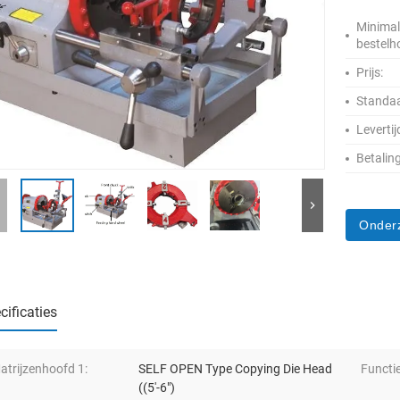
Minima
bestelh
Prijs:
Standaa
Levertij
Betalin
Onder
cificaties
atrijzenhoofd 1:
SELF OPEN Type Copying Die Head
Functie
((5'-6")