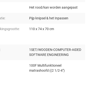
Het rood/kan worden aangepast
atie:
Pijp knipsel & het Inpassen
kingsgrootte:
110 x 74 x 70 cm
:
1SET/WOODEN-COMPUTER-AIDED
SOFTWARE ENGINEERING
100F Multifunktioneel
matrashoofd ((2 1/2-4")