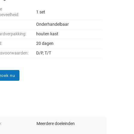
le
1 set
oeveelheid:
Onderhandelbaar
rdverpakking:
houten kast
d:
20 dagen
gsvoorwaarden:
D/P, T/T
zoek nu
:
Meerdere doeleinden