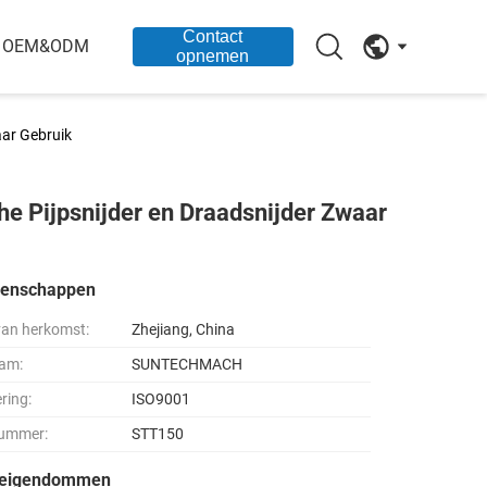
Contact
OEM&ODM
opnemen
aar Gebruik
e Pijpsnijder en Draadsnijder Zwaar
genschappen
van herkomst:
Zhejiang, China
am:
SUNTECHMACH
ering:
ISO9001
ummer:
STT150
seigendommen