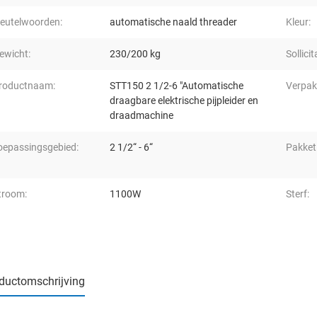
leutelwoorden:
automatische naald threader
Kleur:
ewicht:
230/200 kg
Sollicit
roductnaam:
STT150 2 1/2-6 "Automatische
Verpak
draagbare elektrische pijpleider en
draadmachine
oepassingsgebied:
2 1/2“ - 6“
Pakket
troom:
1100W
Sterf:
ductomschrijving