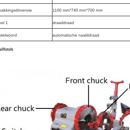
pakkingsdimensie
1100 mm*740 mm*700 mm
kel 1
draaddraad
utelwoord
automatische naalddraad
ilfoto's