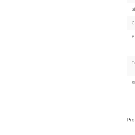
S
G
P
T
S
Pro