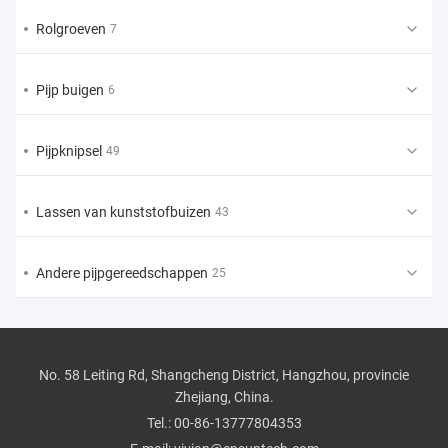
Rolgroeven
7
Pijp buigen
6
Pijpknipsel
49
Lassen van kunststofbuizen
43
Andere pijpgereedschappen
25
No. 58 Leiting Rd, Shangcheng District, Hangzhou, provincie
Zhejiang, China.
Tel.:
00-86-13777804353