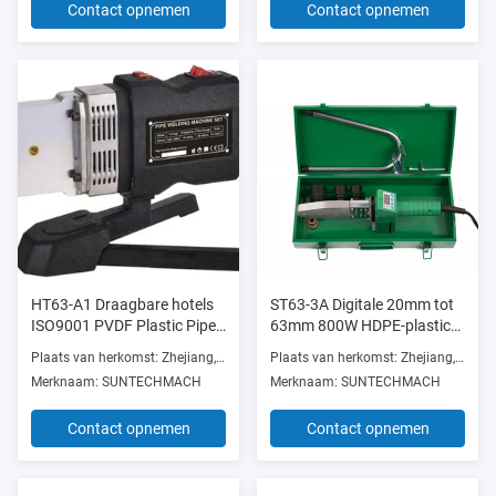
Contact opnemen
Contact opnemen
HT63-A1 Draagbare hotels
ST63-3A Digitale 20mm tot
ISO9001 PVDF Plastic Pipe
63mm 800W HDPE-plastic
Welding Machine 220v
lasmachine met
Plaats van herkomst: Zhejiang, China
Plaats van herkomst: Zhejiang, China
Gemakkelijk te bedienen
oververhitting
Merknaam: SUNTECHMACH
Merknaam: SUNTECHMACH
Contact opnemen
Contact opnemen