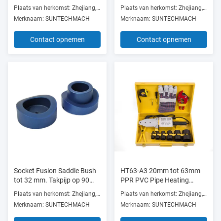
Machine 300°C Voor PVC
Machine 2000W
Plaats van herkomst: Zhejiang, China
Plaats van herkomst: Zhejiang, China
PPR-buis
Automatische werking
Merknaam: SUNTECHMACH
Merknaam: SUNTECHMACH
Contact opnemen
Contact opnemen
Socket Fusion Saddle Bush
HT63-A3 20mm tot 63mm
tot 32 mm. Takpijp op 90
PPR PVC Pipe Heating
mm. Hoofdpijp
Machine, 700-1500W Butt
Plaats van herkomst: Zhejiang, China
Plaats van herkomst: Zhejiang, China
Fusion Welder
Merknaam: SUNTECHMACH
Merknaam: SUNTECHMACH