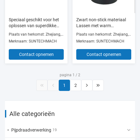
Speciaal geschikt voor het
Zwart non-stick materiaal
oplossen van superdikke
Lassen met warm
buisvormen
gesmolten schimmel Hoge
Plaats van herkomst: Zhejiang, China
Plaats van herkomst: Zhejiang, China
standaard
Merknaam: SUNTECHMACH
Merknaam: SUNTECHMACH
Contact opnemen
Contact opnemen
pagina 1 / 2
1
2
Alle categorieën
Pijpdraadverwerking
19