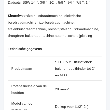
Dadsets: BSW 1⁄4 ′′, 3/8 ′′, 1⁄2 ′′, 5/8 ′′, 3⁄4 ′′, 7/8 ′′, 1 ′′
Sleutelwoorden
:buisdraadmachine, elektrische
buisdraadmachine, ijzerbuisdraadmachine,
stalenbuisdraadmachine, roestvrijstalenbuisdraadmachine,
draagbare buisdraadmachine,automatische pijpleiding
Technische gegevens
STT50A Multifunctionele
Productnaam
buis- en boulthinder tot 2"
en M33
Rotatiesnelheid van de
28 r/min/
hoofdas
Model van de
De kop voor (1/2′′-2′′)