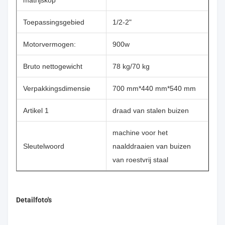
matrijskop
Toepassingsgebied
1/2-2"
Motorvermogen:
900w
Bruto nettogewicht
78 kg/70 kg
Verpakkingsdimensie
700 mm*440 mm*540 mm
Artikel 1
draad van stalen buizen
machine voor het
Sleutelwoord
naalddraaien van buizen
van roestvrij staal
Detailfoto's