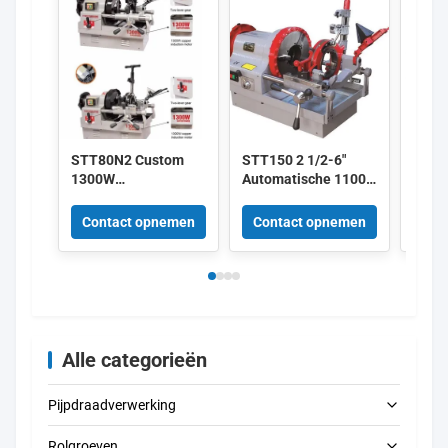
STT80N2 Custom
STT150 2 1/2-6"
STT1
1300W
Automatische 1100w
High
Automatische 3 inch
Elektrische
Produ
draagbare
Pijpsnijder en
Threa
Contact opnemen
Contact opnemen
Con
elektrische
Draadsnijder Zwaar
met 
pijptreader
Gebruik
Conti
Moto
Syst
Alle categorieën
Pijpdraadverwerking
Rolgroeven
Elektrische pijpdraadmachines