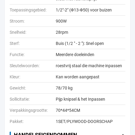
Toepassingsgebied:
1/2"-2" (Φ13-Φ50) voor buizen
Stroom:
900W
Snelheid:
28rpm
Sterf:
Buis (1/2 ″ - 2 ″): Snel open
Functie:
Meerdere doeleinden
Sleutelwoorden:
roestvrij staal die machine inpassen
Kleur:
Kan worden aangepast
Gewicht:
78/70 kg
Sollicitatie:
Pijp knipsel & het Inpassen
Verpakkingsgrootte:
70*44*54CM
Pakket:
1SET/PLYWOOD-DOORSCHAP
HANDELSEIGENDOMMEN