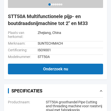
STT50A Multifunctionele pijp- en
boutdraadsnijmachine tot 2" en M33
Plaats van
Zhejiang, China
herkomst:
Merknaam:
SUNTECHMACH
Certificering:
ISO9001
Modelnummer:
STT50A
Onderzoek nu
SPECIFICATIES
Productnaam:
STT50A groothandel Pipe Cutting
and threading machine voor roestvrij
staal met fabrieksprijs