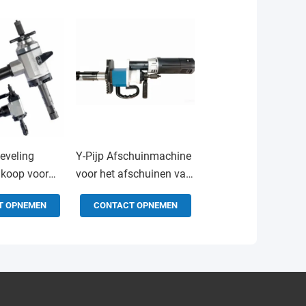
beveling
Y-Pijp Afschuinmachine
 koop voor
voor het afschuinen van
pijpleidingen
alle soorten pijpeinden,
T OPNEMEN
CONTACT OPNEMEN
ie, chemische
drukvaten en flenzen ter
plaatse
tsvoorziening
 en