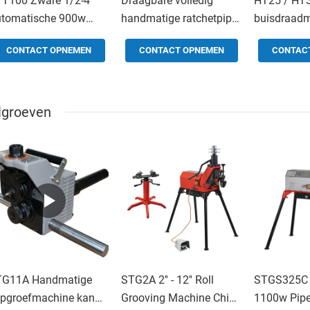
T100 Zware 1/2-4"
Draagbare volledig
HT25 / HT
tomatische 900w
handmatige ratchetpipe-
buisdraad
ektrische Pijpsnij- en
threader met
Handmatig
CONTACT OPNEMEN
CONTACT OPNEMEN
CONTAC
aadsnijmachine
verschillende maten
ratchetdra
lgroeven
TG11A Handmatige
STG2A 2'' - 12'' Roll
STGS325C
jpgroefmachine kan
Grooving Machine China
1100w Pipe