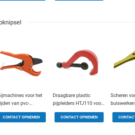
aagbare handmatige
buizenbender 1/2 "-4"
draulische
izenbender 3/8-1"
jpknipsel
ijmachines voor het
Draagbare plastic
Scheren vo
ijden van pvc-
pijpleiders HTJ110 voor
buiswerken
idingen van
fabrieken
koolstofsta
CONTACT OPNEMEN
CONTACT OPNEMEN
CONTAC
geringsplastic HT312C
kunststof 
t CE-certificaten
bouwmateri