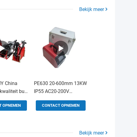
Bekijk meer
Y China
PE630 20-600mm 13KW
kwaliteit butt
IP55 AC20-200V
chine butt
Elektrofusie lassen
T OPNEMEN
CONTACT OPNEMEN
uiting voor
alen winkels
Bekijk meer