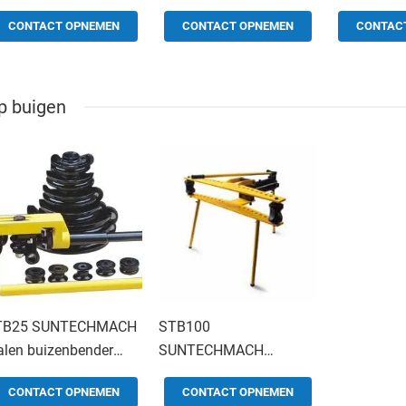
rden gemonteerd op
met bijgewerkte
Machine Fo
CONTACT OPNEMEN
CONTACT OPNEMEN
CONTAC
 RIDGID300-
hydraulische pomp
Market met
ndrijving
hydraulisc
jp buigen
TB25 SUNTECHMACH
STB100
alen buizenbender
SUNTECHMACH
or het buigen van
aluminium Handmatig
CONTACT OPNEMEN
CONTACT OPNEMEN
eine aluminiumbuizen
type hydraulische