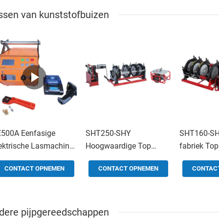
ssen van kunststofbuizen
500A Eenfasige
SHT250-SHY
SHT160-SH
ektrische Lasmachine
Hoogwaardige Top
fabriek Top
0A smeltlasmachine
kwaliteit butt
welding ma
CONTACT OPNEMEN
CONTACT OPNEMEN
CONTAC
lasmachine butt fusie
fusie aansl
aansluiting video voor
bouwmateri
Machinery Repair
Workshops
dere pijpgereedschappen