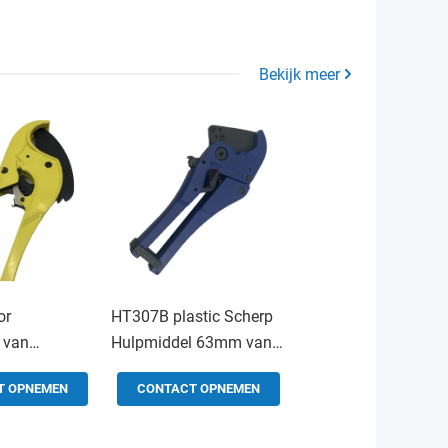
Bekijk meer
or
HT307B plastic Scherp
 van
Hulpmiddel 63mm van
al en
Toolstation van de
T OPNEMEN
CONTACT OPNEMEN
HT75 voor
Pijpsnijder Anticorrosion
alenwinkels
Met hoge weerstand