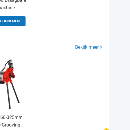
30 Draagbare
machine
e
T OPNEMEN
admachine
Bekijk meer
 60-325mm
 Grooving