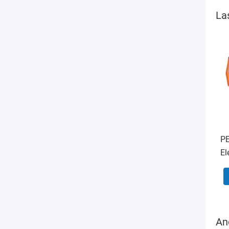
La
PE
El
50
An