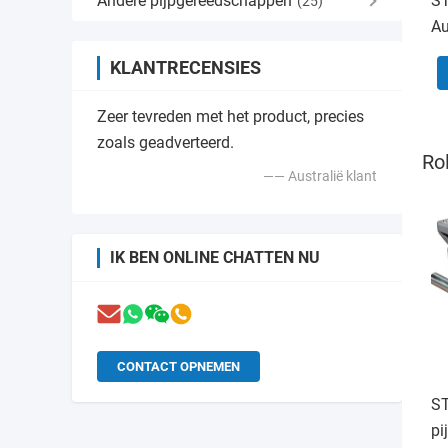
Andere pijpgereedschappen
ST
(25)
Au
El
KLANTRECENSIES
Dr
Zeer tevreden met het product, precies
zoals geadverteerd.
Ro
—— Australië klant
IK BEN ONLINE CHATTEN NU
CONTACT OPNEMEN
S
pi