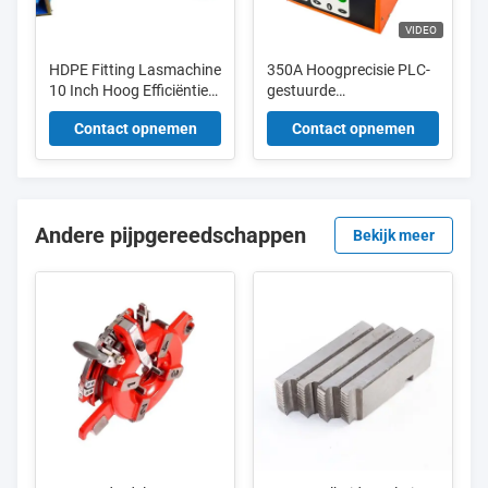
VIDEO
HDPE Fitting Lasmachine
350A Hoogprecisie PLC-
10 Inch Hoog Efficiëntie
gestuurde
Voor PE Pipe
Elektrofusielasmachine 0
Contact opnemen
Contact opnemen
- 10MPa Lasdruk
Andere pijpgereedschappen
Bekijk meer