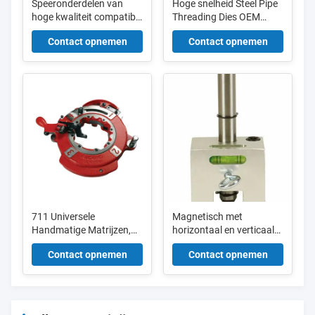
Speeronderdelen van
Hoge snelheid Steel Pipe
hoge kwaliteit compatibel
Threading Dies OEM
met Asada Beaver50
Beschikbaar Dies Tanden
Contact opnemen
Contact opnemen
Pipe Threading Machine
Fressing Pipe Threading
met volledige kopermotor
Machine Die
711 Universele
Magnetisch met
Handmatige Matrijzen,
horizontaal en verticaal
Zelfopenend, RH en 714
vlak Boorpositie-indicator
Contact opnemen
Contact opnemen
Terugwijkende
Centrummeter
Handmatige Matrijzen,
w/centering
Zelfopenend, RH
matrijskop China fabriek
voor Ridgid 1224