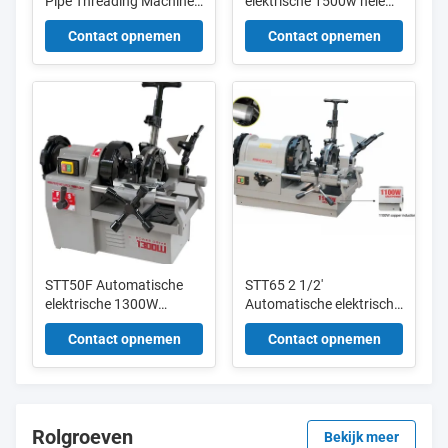
Pipe Threading Machine
elektrische 1500w hele
1/2′′-2′′ Metric Die M8 -
aluminiumbedekte
Contact opnemen
Contact opnemen
M18
buisdraadmachine
STT50F Automatische
STT65 2 1/2'
elektrische 1300W
Automatische elektrische
draadmachine voor
1/2 inch tot 2 1/2 inch
Contact opnemen
Contact opnemen
metalen rollende buizen
Pipe Threading Machine
Rolgroeven
Bekijk meer