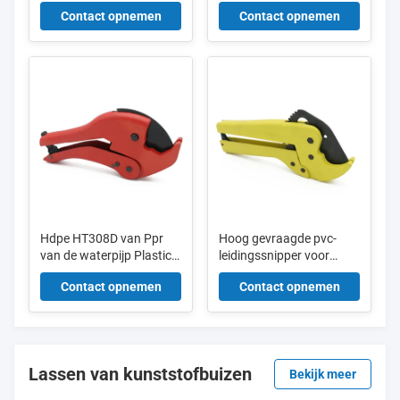
PPR Plastic Pipe Cutter
schaar met blisterkaart
Contact opnemen
Contact opnemen
HT160
HT307A 42 mm
Hdpe HT308D van Ppr
Hoog gevraagde pvc-
van de waterpijp Plastic
leidingssnipper voor
Buizensnijmachine
machines HT310
Contact opnemen
Contact opnemen
Goede
Oppervlaktebehandeling
Lassen van kunststofbuizen
Bekijk meer