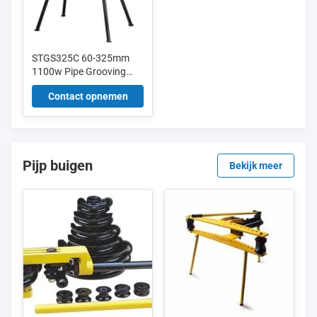
STGS325C 60-325mm
1100w Pipe Grooving
Machine For Egypt
Contact opnemen
Market met bijgewerkte
hydraulische pomp
Pijp buigen
Bekijk meer