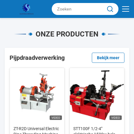
ONZE PRODUCTEN
Pijpdraadverwerking
Bekijk meer
VIDEO
VIDEO
ZT-R2D Universal Electric
STT100F 1/2-4"