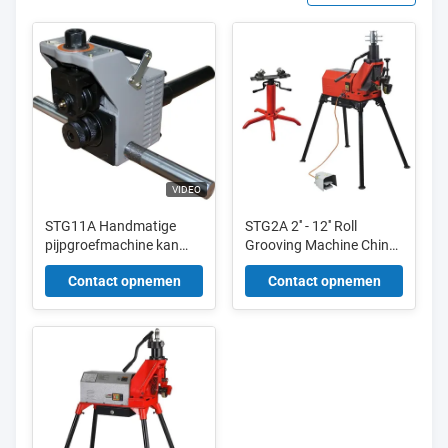
VIDEO
STG11A Handmatige
STG2A 2'' - 12'' Roll
pijpgroefmachine kan
Grooving Machine China
worden gemonteerd op
met bijgewerkte
Contact opnemen
Contact opnemen
de RIDGID300-
hydraulische pomp
aandrijving