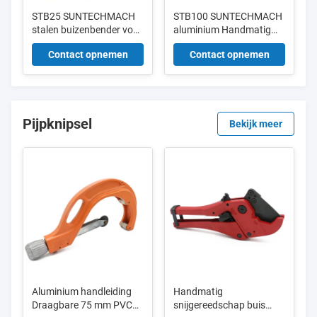
STB25 SUNTECHMACH
STB100 SUNTECHMACH
stalen buizenbender voor
aluminium Handmatig
het buigen van kleine
type hydraulische
Contact opnemen
Contact opnemen
aluminiumbuizen
buizenbender 1/2 "-4"
draagbare handmatige
hydraulische
buizenbender 3/8-1"
Pijpknipsel
Bekijk meer
Aluminium handleiding
Handmatig
Draagbare 75 mm PVC
snijgereedschap buis