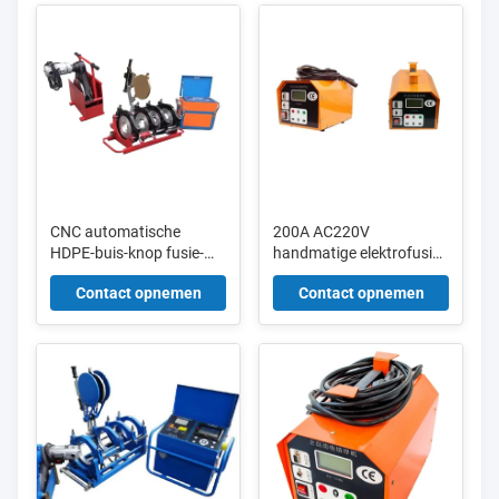
CNC automatische
200A AC220V
HDPE-buis-knop fusie-
handmatige elektrofusie-
lasmachine 90 - 250 mm
lasmachine met 50A
Contact opnemen
Contact opnemen
RMS-besturing