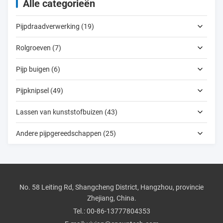
Alle categorieën
Pijpdraadverwerking (19)
Rolgroeven (7)
Pijp buigen (6)
Pijpknipsel (49)
Lassen van kunststofbuizen (43)
Andere pijpgereedschappen (25)
No. 58 Leiting Rd, Shangcheng District, Hangzhou, provincie
Zhejiang, China.
Tel.:
00-86-13777804353