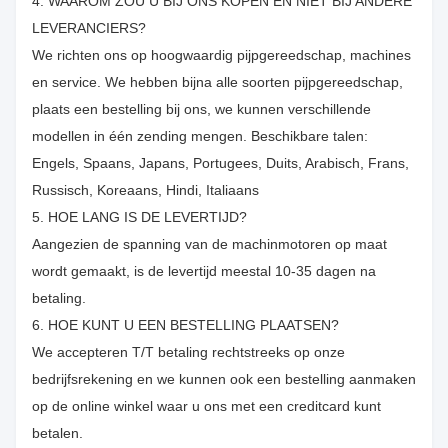
4. WAAROM ZOU U BIJ ONS KOPEN EN NIET BIJ ANDERE
LEVERANCIERS?
We richten ons op hoogwaardig pijpgereedschap, machines
en service. We hebben bijna alle soorten pijpgereedschap,
plaats een bestelling bij ons, we kunnen verschillende
modellen in één zending mengen. Beschikbare talen:
Engels, Spaans, Japans, Portugees, Duits, Arabisch, Frans,
Russisch, Koreaans, Hindi, Italiaans
5. HOE LANG IS DE LEVERTIJD?
Aangezien de spanning van de machinmotoren op maat
wordt gemaakt, is de levertijd meestal 10-35 dagen na
betaling.
6. HOE KUNT U EEN BESTELLING PLAATSEN?
We accepteren T/T betaling rechtstreeks op onze
bedrijfsrekening en we kunnen ook een bestelling aanmaken
op de online winkel waar u ons met een creditcard kunt
betalen.