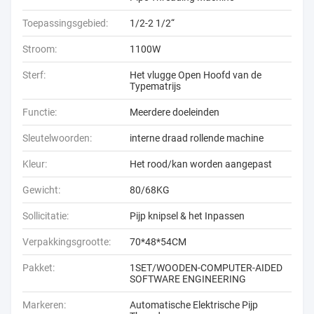
Toepassingsgebied:
1/2-2 1/2“
Stroom:
1100W
Sterf:
Het vlugge Open Hoofd van de
Typematrijs
Functie:
Meerdere doeleinden
Sleutelwoorden:
interne draad rollende machine
Kleur:
Het rood/kan worden aangepast
Gewicht:
80/68KG
Sollicitatie:
Pijp knipsel & het Inpassen
Verpakkingsgrootte:
70*48*54CM
Pakket:
1SET/WOODEN-COMPUTER-AIDED
SOFTWARE ENGINEERING
Markeren:
Automatische Elektrische Pijp