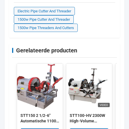
Electric Pipe Cutter And Threader
1500w Pipe Cutter And Threader
1500w Pipe Threaders And Cutters
Gerelateerde producten
VIDEO
STT150 2 1/2-6"
STT100-HV 2300W
STT5
Automatische 1100w
High-Volume
Multi
Elektrische
Production Pipe
pijp-