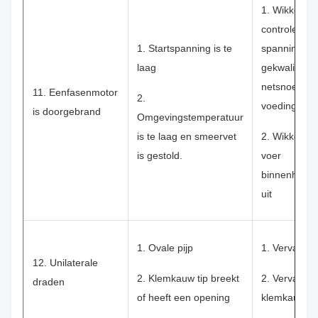
1. Wikkel dr
controleer d
1. Startspanning is te
spanning; v
laag
gekwalificee
netsnoer en
11. Eenfasenmotor
2.
voeding
is doorgebrand
Omgevingstemperatuur
is te laag en smeervet
2. Wikkel dr
is gestold.
voer
binnenhuiso
uit
1. Ovale pijp
1. Vervang d
12. Unilaterale
2. Klemkauw tip breekt
2. Vervang 
draden
of heeft een opening
klemkauw ti