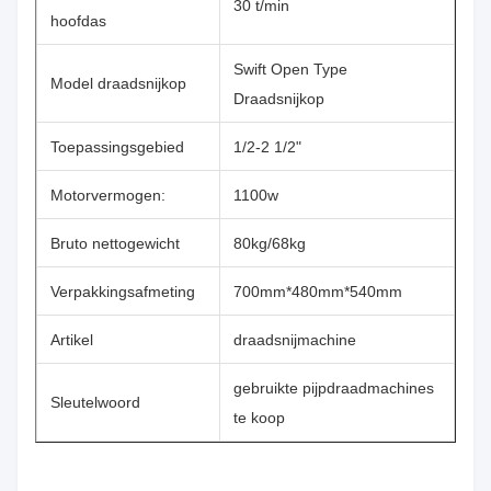
30 t/min
hoofdas
Swift Open Type
Model draadsnijkop
Draadsnijkop
Toepassingsgebied
1/2-2 1/2"
Motorvermogen:
1100w
Bruto nettogewicht
80kg/68kg
Verpakkingsafmeting
700mm*480mm*540mm
Artikel
draadsnijmachine
gebruikte pijpdraadmachines
Sleutelwoord
te koop