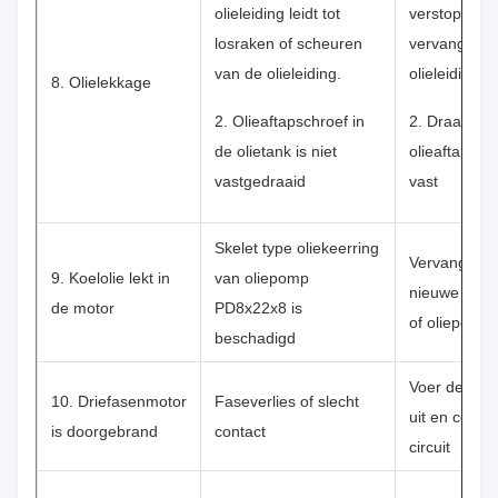
olieleiding leidt tot
verstopte pu
losraken of scheuren
vervang de
van de olieleiding.
olieleiding
8. Olielekkage
2. Olieaftapschroef in
2. Draai de
de olietank is niet
olieaftapsch
vastgedraaid
vast
Skelet type oliekeerring
Vervang een
9. Koelolie lekt in
van oliepomp
nieuwe oliek
de motor
PD8x22x8 is
of oliepomp
beschadigd
Voer de wikk
10. Driefasenmotor
Faseverlies of slecht
uit en contro
is doorgebrand
contact
circuit