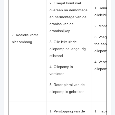
2. Oliegat komt niet
1. Reinig de
overeen na demontage
olieleiding
en hermontage van de
draaias van de
2. Monteer 
draadsnijkop.
7. Koelolie komt
3. Voeg wat 
niet omhoog
3. Olie lekt uit de
toe aan de
oliepomp na langdurig
oliepomp
stilstand
4. Vervang 
4. Oliepomp is
oliepomp
versleten
5. Rotor pinrol van de
oliepomp is gebroken
1. Verstopping van de
1. Inspectee