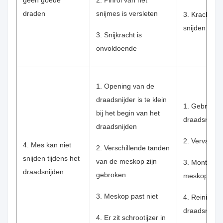
geen goede
2. Pinrol van het
draden
snijmes is versleten
3. Krachtige
snijden
3. Snijkracht is
onvoldoende
1. Opening van de
draadsnijder is te klein
1. Gebruik d
bij het begin van het
draadsnijder
draadsnijden
2. Vervang 
4. Mes kan niet
2. Verschillende tanden
snijden tijdens het
van de meskop zijn
3. Monteer 
draadsnijden
gebroken
meskop opn
3. Meskop past niet
4. Reinig de
draadsnijde
4. Er zit schrootijzer in