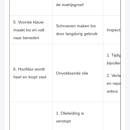
de matrijsgroef
5. Voorste klauw
Schroeven maken los
maakt los en valt
Inspecteer ze
door langdurig gebruik
naar beneden
1. Tijdig olie
bijvullen
6. Hoofdas wordt
Onvoldoende olie
2. Verlaat de
heet en loopt vast
en repareer
asbus
1. Olieleiding is
verstopt