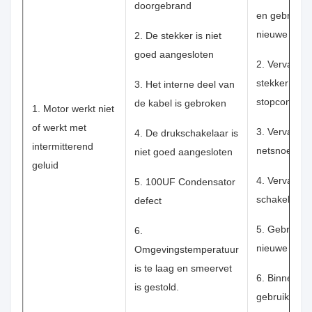
doorgebrand
en gebruik 
nieuwe zeke
2. De stekker is niet
goed aangesloten
2. Vervang 
stekker of he
3. Het interne deel van
stopcontact
de kabel is gebroken
1. Motor werkt niet
of werkt met
3. Vervang h
4. De drukschakelaar is
intermitterend
netsnoer
niet goed aangesloten
geluid
4. Vervang 
5. 100UF Condensator
schakelaar
defect
5. Gebruik 
6.
nieuwe cond
Omgevingstemperatuur
is te laag en smeervet
6. Binnenshu
is gestold.
gebruiken of