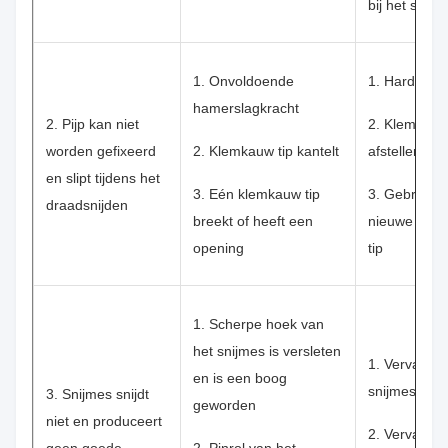
bij het start
1. Onvoldoende
1. Hard ham
hamerslagkracht
2. Pijp kan niet
2. Klemkauw 
worden gefixeerd
2. Klemkauw tip kantelt
afstellen
en slipt tijdens het
3. Eén klemkauw tip
3. Gebruik 
draadsnijden
breekt of heeft een
nieuwe kle
opening
tip
1. Scherpe hoek van
het snijmes is versleten
1. Vervang h
en is een boog
snijmesblad
3. Snijmes snijdt
geworden
niet en produceert
2. Vervang d