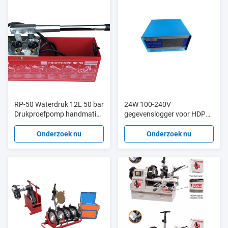
RP-50 Waterdruk 12L 50 bar
24W 100-240V
Drukproefpomp handmatig
gegevenslogger voor HDPE-
Hydraulisch voor 45 ml
pijp-butt-fusie-machine
Stroom
Onderzoek nu
Onderzoek nu