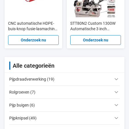
CNC automatische HDPE-
STT80N2 Custom 1300W
buis-knop fusie-lasmachine
Automatische 3 inch
90 - 250 mm
draagbare elektrische
pijptreader
Onderzoek nu
Onderzoek nu
Alle categorieën
Pijpdraadverwerking (19)
Rolgroeven (7)
Pijp buigen (6)
Pijpknipsel (49)