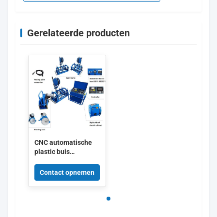
Gerelateerde producten
CNC automatische
plastic buis
achterste fusie
lasmachine 160mm
Contact opnemen
tot 315mm