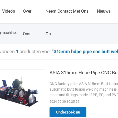
Video's
Over
Neem Contact Met Ons
Nieuws
g machines
Ons
Op
vonden
1
producten voor "
315mm hdpe pipe cnc butt we
ASIA 315mm Hdpe Pipe CNC Butt
CNC factory price ASIA 315mm Butt fusion
automatic butt fusion welding machine is s
pipes and fittings made of PE, PP, and PV
fusion plastic ...
Lees meer
2024-09-30 10:25:29
Onderzoek nu