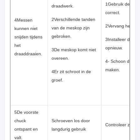
1Gebruik de dra
draadwerk.
correct.
2Verschillende tanden
4Messen
2Vervang het me
van de meskop zijn
kunnen niet
gebroken.
snijden tijdens
3Installeer de m
het
opnieuw.
3De meskop komt niet
draaddraaien.
overeen.
4- Schoon draadj
maken.
4Er zit schroot in de
groef.
5De voorste
chuck
Schroeven los door
Controleer ze tijd
ontspant en
langdurig gebruik
valt.