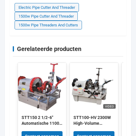
Electric Pipe Cutter And Threader
1500w Pipe Cutter And Threader
1500w Pipe Threaders And Cutters
Gerelateerde producten
VIDEO
STT150 2 1/2-6"
STT100-HV 2300W
STT5
Automatische 1100w
High-Volume
Multi
Elektrische
Production Pipe
pijp-
Pijpsnijder en
Threader 1/2-4 inch
bout