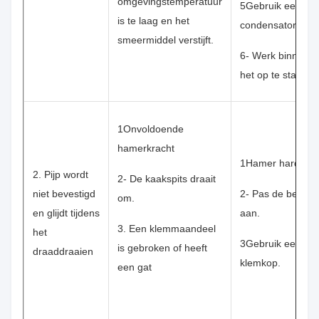
omgevingstemperatuur
5Gebruik een ni
is te laag en het
condensator.
smeermiddel verstijft.
6- Werk binnen o
het op te starten.
1Onvoldoende
hamerkracht
1Hamer hard.
2. Pijp wordt
2- De kaakspits draait
niet bevestigd
2- Pas de bekle
om.
en glijdt tijdens
aan.
3. Een klemmaandeel
het
3Gebruik een ni
is gebroken of heeft
draaddraaien
klemkop.
een gat