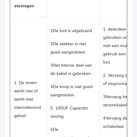
storingen
1. detecteer het
1De lont is afgebrand.
gebroken onderd
2De stekker is niet
met een multimet
goed aangesloten.
gebruik een nieu
lont
3Het interne deel van
de kabel is gebroken.
2. Vervang de st
1. De motor
of stopcontact
4De knop is niet goed
werkt niet of
aangesloten.
3Vervang het
werkt met
stroomkabel.
intermitterend
5. 100UF Capacitor
geluid
storing
4Vervang de
schakelaar.
6De