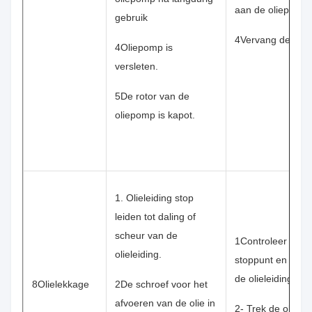
aan de oliepomp.
gebruik
4Vervang de oli
4Oliepomp is
versleten.
5De rotor van de
oliepomp is kapot.
1. Olieleiding stop
leiden tot daling of
scheur van de
1Controleer het
olieleiding.
stoppunt en verv
de olieleiding.
8Olielekkage
2De schroef voor het
afvoeren van de olie in
2- Trek de olieaf