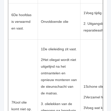
1Voeg tijdig olie t
6De hoofdas
is verwarmd
Onvoldoende olie
2. Uitgangsbalkva
en vast.
reparatieashoes
1De olieleiding zit vast.
2Het oliegat wordt niet
uitgelijnd na het
ontmantelen en
opnieuw monteren van
de steunschacht van
1Schone olieleidi
de matras.
2Verzamel het we
7Kool olie
3. olielekken van de
3Voeg wat koeloli
komt niet op.
oliepomp na langdurig