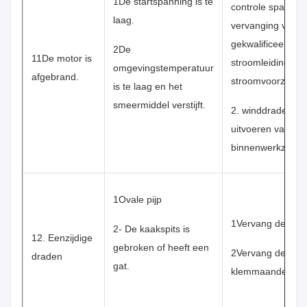
1De startspanning is te
controle spanning
laag.
vervanging van
gekwalificeerde
2De
11De motor is
stroomleiding en
omgevingstemperatuur
afgebrand.
stroomvoorzienin
is te laag en het
smeermiddel verstijft.
2. winddraden en
uitvoeren van
binnenwerkzaam
1Ovale pijp
1Vervang de pijp.
2- De kaakspits is
12. Eenzijdige
gebroken of heeft een
2Vervang de
draden
gat.
klemmaandeel