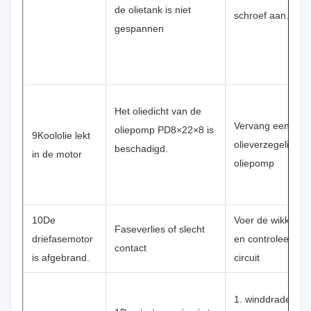
de olietank is niet
schroef aan.
gespannen
Het oliedicht van de
Vervang een nie
oliepomp PD8×22×8 is
9Koololie lekt
olieverzegeling of
beschadigd.
in de motor
oliepomp
10De
Voer de wikkeling 
Faseverlies of slecht
driefasemotor
en controleer het
contact
is afgebrand.
circuit
1. winddraden en