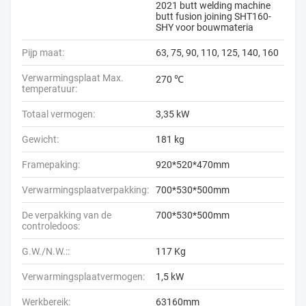
2021 butt welding machine
butt fusion joining SHT160-
SHY voor bouwmateria
Pijp maat:
63, 75, 90, 110, 125, 140, 160
Verwarmingsplaat Max.
270 ℃
temperatuur:
Totaal vermogen:
3,35 kW
Gewicht:
181 kg
Framepaking:
920*520*470mm
Verwarmingsplaatverpakking:
700*530*500mm
De verpakking van de
700*530*500mm
controledoos:
G.W./N.W.::
117 Kg
Verwarmingsplaatvermogen:
1,5 kW
Werkbereik:
63160mm