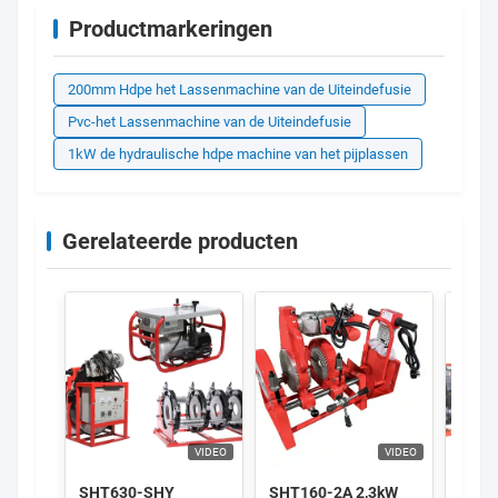
Productmarkeringen
200mm Hdpe het Lassenmachine van de Uiteindefusie
Pvc-het Lassenmachine van de Uiteindefusie
1kW de hydraulische hdpe machine van het pijplassen
Gerelateerde producten
VIDEO
VIDEO
SHT630-SHY
SHT160-2A 2,3kW
SHT4