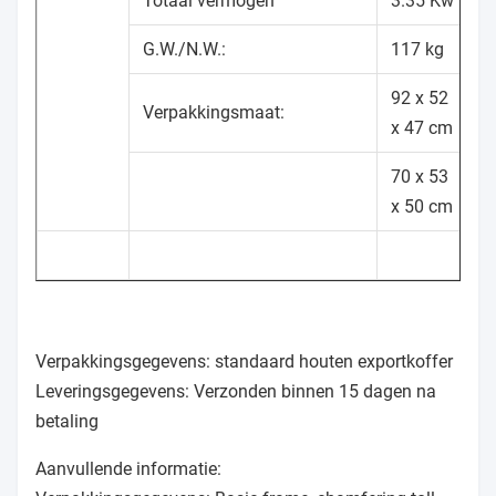
Totaal vermogen
3.35 Kw
G.W./N.W.:
117 kg
92 x 52
Verpakkingsmaat:
x 47 cm
70 x 53
x 50 cm
Verpakkingsgegevens: standaard houten exportkoffer
Leveringsgegevens: Verzonden binnen 15 dagen na
betaling
Aanvullende informatie: