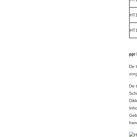
HT1
HT1
ppr
De 
zorg
De 
Sch
Dikk
Inh
Gebr
han