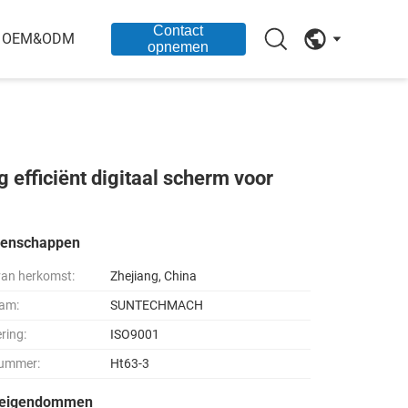
Contact
OEM&ODM
opnemen
efficiënt digitaal scherm voor
genschappen
van herkomst:
Zhejiang, China
am:
SUNTECHMACH
ering:
ISO9001
ummer:
Ht63-3
seigendommen