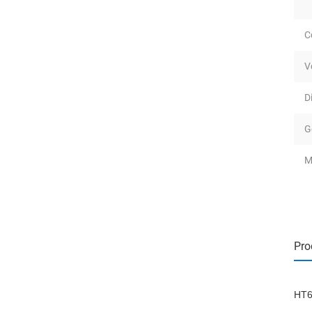
C
V
D
G
M
Pro
HT6