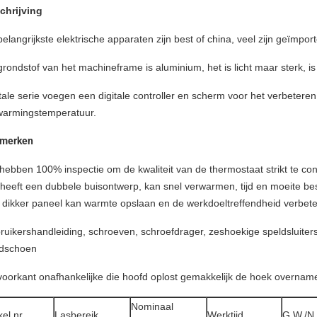
chrijving
elangrijkste elektrische apparaten zijn best of china, veel zijn geïmport
rondstof van het machineframe is aluminium, het is licht maar sterk, 
tale serie voegen een digitale controller en scherm voor het verbeter
warmingstemperatuur.
merken
ebben 100% inspectie om de kwaliteit van de thermostaat strikt te con
 heeft een dubbele buisontwerp, kan snel verwarmen, tijd en moeite be
 dikker paneel kan warmte opslaan en de werkdoeltreffendheid verbete
uikershandleiding, schroeven, schroefdrager, zeshoekige speldsluiters
dschoen
voorkant onafhankelijke die hoofd oplost gemakkelijk de hoek overnam
Nominaal
kel nr.
Lasbereik
Werktijd.
G.W./N