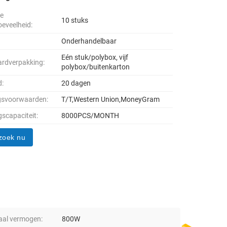
le
10 stuks
oeveelheid:
Onderhandelbaar
Eén stuk/polybox, vijf
rdverpakking:
polybox/buitenkarton
d:
20 dagen
gsvoorwaarden:
T/T,Western Union,MoneyGram
gscapaciteit:
8000PCS/MONTH
zoek nu
al vermogen:
800W