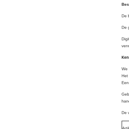
Bes
De b
De g
Digi
ver
Ken
We h
Het
Een
Gebr
han
De 
Arti