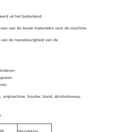
eerd uit het buitenland.
is een van de beste materialen voor de machine.
en van de nauwkeurigheid van de
troleren.
sparen.
ren.
, snijmachine, houder, band, alcoholniveau,
e
.W.
Verpakking