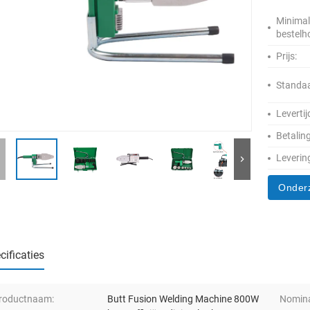
Minima
bestelh
Prijs:
Standaa
Levertij
Betalin
Leverin
Onder
cificaties
roductnaam:
Butt Fusion Welding Machine 800W
Nomina