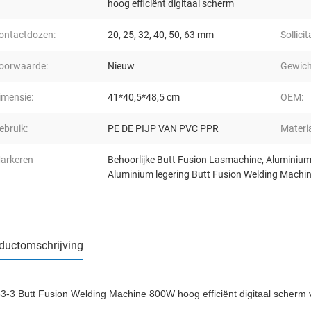
hoog efficiënt digitaal scherm
ontactdozen:
20, 25, 32, 40, 50, 63 mm
Sollicit
oorwaarde:
Nieuw
Gewich
imensie:
41*40,5*48,5 cm
OEM:
ebruik:
PE DE PIJP VAN PVC PPR
Materia
arkeren
Behoorlijke Butt Fusion Lasmachine
,
Aluminium
Aluminium legering Butt Fusion Welding Machi
ductomschrijving
3-3 Butt Fusion Welding Machine 800W hoog efficiënt digitaal scherm