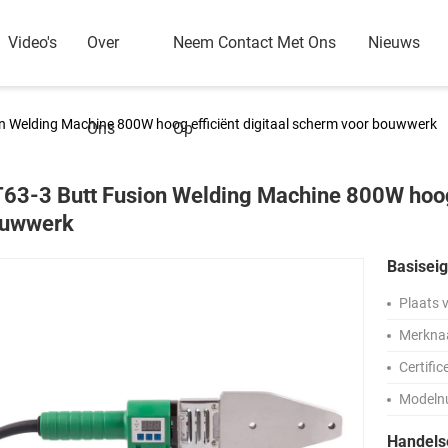
Video's
Over
Neem Contact Met Ons
Nieuws
n Welding Machine 800W hoog efficiënt digitaal scherm voor bouwwerk
Ons
Op
63-3 Butt Fusion Welding Machine 800W hoog 
uwwerk
Basisei
Plaats 
Merkna
Certific
Modeln
Handel