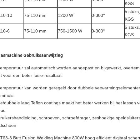
KGS
5 stuks
10-10
75-110 mm
1200 W
0-300°
KGS
5 stuks
10-6
75-110 mm
750-1500 W
0-300°
KGS
 lasmachine Gebruiksaanwijzing
temperatuur zal automatisch worden aangepast en bijgewerkt, overtem
t voor een beter fusie-resultaat.
temperatuur kan worden geregeld door dubbele verwarmingselemente
immels
e/dubbele laag Teflon coatings maakt het beter werken bij het lassen v
oud
uikershandleiding, schroeven, schroefdrager, zeshoekige speldsluiters
dschoen