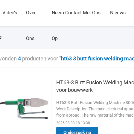
Video's
Over
Neem Contact Met Ons
Nieuws
e
Ons
Op
vonden
4
producten voor "
ht63 3 butt fusion welding ma
HT63-3 Butt Fusion Welding Mach
voor bouwwerk
HT63-3 Butt Fusion Welding Machine 800W h
Work Description The main electrical appa
from abroad. The raw material of the machin
the best ...
Lees meer
2026-08-03 18:13:38
Onderzoek nu