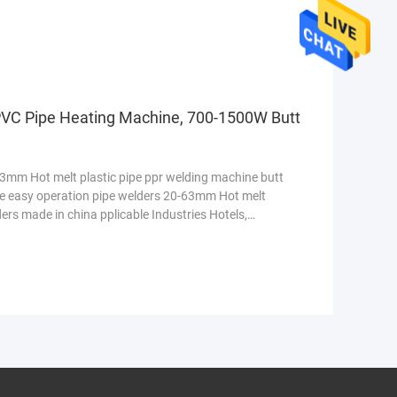
Y ...
Lees meer
C Pipe Heating Machine, 700-1500W Butt
63mm Hot melt plastic pipe ppr welding machine butt
le easy operation pipe welders 20-63mm Hot melt
ers made in china pplicable Industries Hotels,
r