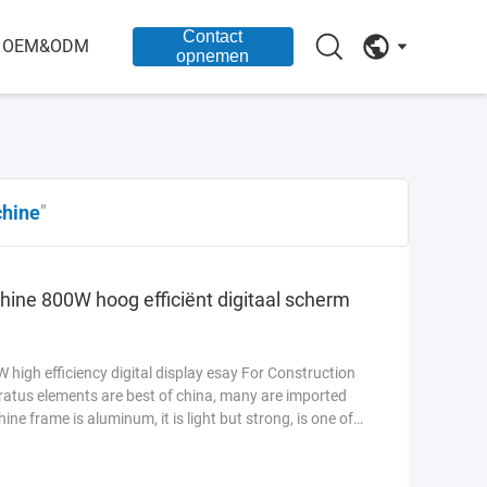
Contact
OEM&ODM
opnemen
chine
"
ine 800W hoog efficiënt digitaal scherm
igh efficiency digital display esay For Construction
ratus elements are best of china, many are imported
e frame is aluminum, it is light but strong, is one of