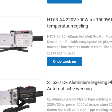
HT63-A4 220V 700W tot 1500W H
temperatuurregeling
HT63-A4 20 - 63mm Hot Melt Pvc Ppr Pipe
Description Portable easy operation pipe 
machine butt welders made in china The su
quality coating that it ...
Lees meer
2025-11-27 14:56:50
Onderzoek nu
ST63-7 CE Aluminium legering P
Automatische werking
CE Aluminum Alloy Plastic Pipe Welding 
220V/50hz, power 2000W, temperature 300
63mm Hot melt plastic pipe ppr welding 