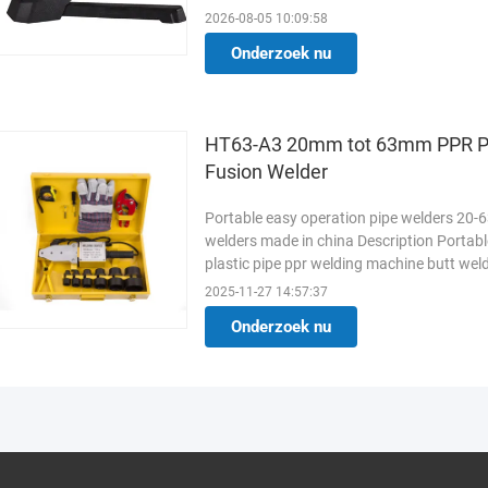
WELDING TIME REFERENCE 1, ACCURATEL
2026-08-05 10:09:58
Onderzoek nu
HT63-A3 20mm tot 63mm PPR PV
Fusion Welder
Portable easy operation pipe welders 20-
welders made in china Description Portab
plastic pipe ppr welding machine butt weld
Manufacturing Plant, Food & ...
Lees mee
2025-11-27 14:57:37
Onderzoek nu