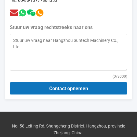
Tel.:
00-86-13777804353
Stuur uw vraag rechtstreeks naar ons
(
0
/3000)
Contact opnemen
No. 58 Leiting Rd, Shangcheng District, Hangzhou, provincie
Zhejiang, China.