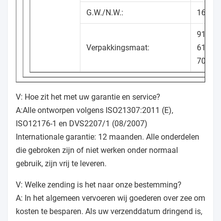
G.W./N.W.:
160/1
91 x 5
Verpakkingsmaat:
61*54
70*53
V: Hoe zit het met uw garantie en service?
A:Alle ontworpen volgens ISO21307:2011 (E),
ISO12176-1 en DVS2207/1 (08/2007)
Internationale garantie: 12 maanden. Alle onderdelen
die gebroken zijn of niet werken onder normaal
gebruik, zijn vrij te leveren.
V: Welke zending is het naar onze bestemming?
A: In het algemeen vervoeren wij goederen over zee om
kosten te besparen. Als uw verzenddatum dringend is,