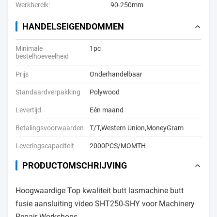
Werkbereik:
90-250mm
HANDELSEIGENDOMMEN
Minimale
1pc
bestelhoeveelheid
Prijs
Onderhandelbaar
Standaardverpakking
Polywood
Levertijd
Eén maand
Betalingsvoorwaarden
T/T,Western Union,MoneyGram
Leveringscapaciteit
2000PCS/MOMTH
PRODUCTOMSCHRIJVING
Hoogwaardige Top kwaliteit butt lasmachine butt
fusie aansluiting video SHT250-SHY voor Machinery
Repair Workshops