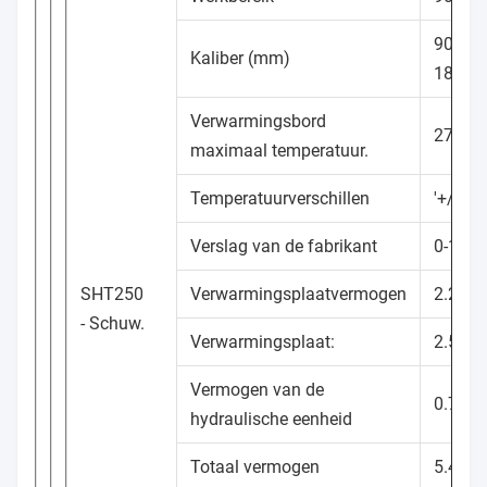
90, 110
Kaliber (mm)
180, 2
Verwarmingsbord
270 °C
maximaal temperatuur.
Temperatuurverschillen
′+/-5°
Verslag van de fabrikant
0-10M
SHT250
Verwarmingsplaatvermogen
2.2 Kw
- Schuw.
Verwarmingsplaat:
2.5 Kw
Vermogen van de
0.75 K
hydraulische eenheid
Totaal vermogen
5.45 k