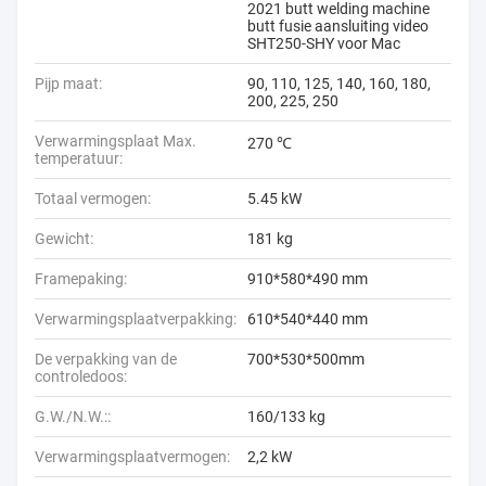
2021 butt welding machine
butt fusie aansluiting video
SHT250-SHY voor Mac
Pijp maat:
90, 110, 125, 140, 160, 180,
200, 225, 250
Verwarmingsplaat Max.
270 ℃
temperatuur:
Totaal vermogen:
5.45 kW
Gewicht:
181 kg
Framepaking:
910*580*490 mm
Verwarmingsplaatverpakking:
610*540*440 mm
De verpakking van de
700*530*500mm
controledoos:
G.W./N.W.::
160/133 kg
Verwarmingsplaatvermogen:
2,2 kW