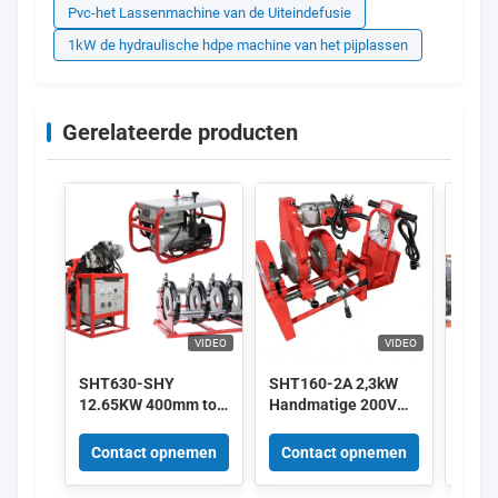
Pvc-het Lassenmachine van de Uiteindefusie
1kW de hydraulische hdpe machine van het pijplassen
Gerelateerde producten
VIDEO
VIDEO
SHT630-SHY
SHT160-2A 2,3kW
SHT4
12.65KW 400mm tot
Handmatige 200V
400
630mm HDPE-
HDPE
Auto
pijpfusiebedrijf 380V
Stomplaslasmachine
Hydra
Contact opnemen
Contact opnemen
Con
leverancier
Hoge Efficiëntie
Stom
Rood