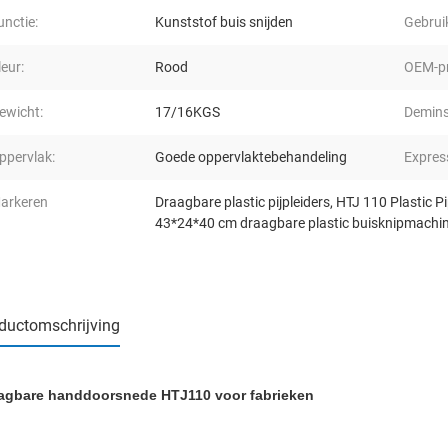
unctie:
Kunststof buis snijden
Gebrui
leur:
Rood
OEM-pr
ewicht:
17/16KGS
Demins
ppervlak:
Goede oppervlaktebehandeling
Expres
arkeren
Draagbare plastic pijpleiders
,
HTJ 110 Plastic P
43*24*40 cm draagbare plastic buisknipmachi
ductomschrijving
agbare handdoorsnede HTJ110 voor fabrieken