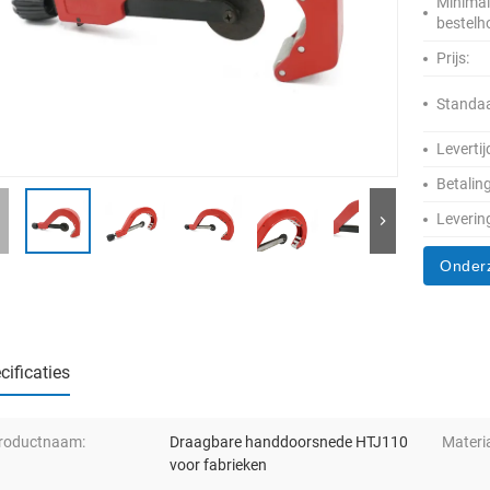
Minima
bestelh
Prijs:
Standaa
Levertij
Betalin
Leverin
Onder
cificaties
roductnaam:
Draagbare handdoorsnede HTJ110
Materia
voor fabrieken