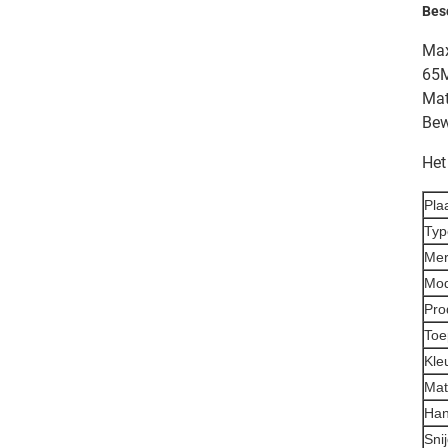
Besc
Max
65M
Mat
Bew
Het
Pla
Typ
Me
Mo
Pro
Toe
Kle
Mat
Han
Sni