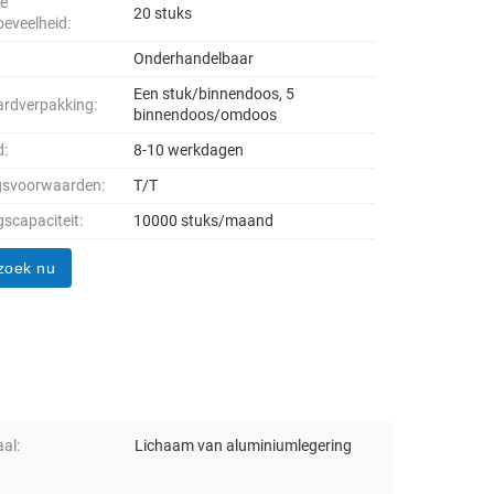
le
20 stuks
oeveelheid:
Onderhandelbaar
Een stuk/binnendoos, 5
rdverpakking:
binnendoos/omdoos
d:
8-10 werkdagen
gsvoorwaarden:
T/T
gscapaciteit:
10000 stuks/maand
zoek nu
al:
Lichaam van aluminiumlegering