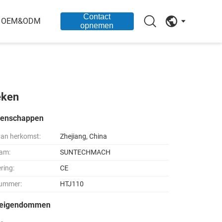
Contact
OEM&ODM
opnemen
eken
genschappen
van herkomst:
Zhejiang, China
am:
SUNTECHMACH
ering:
CE
ummer:
HTJ110
seigendommen