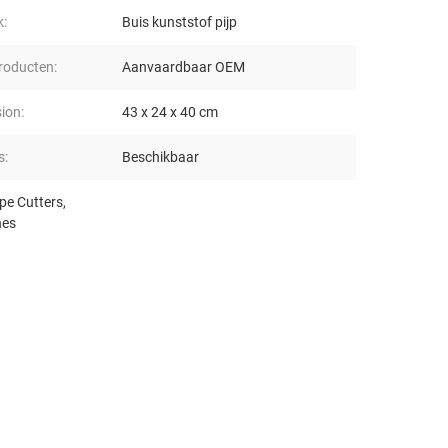
k:
Buis kunststof pijp
oducten:
Aanvaardbaar OEM
ion:
43 x 24 x 40 cm
s:
Beschikbaar
ipe Cutters
,
nes