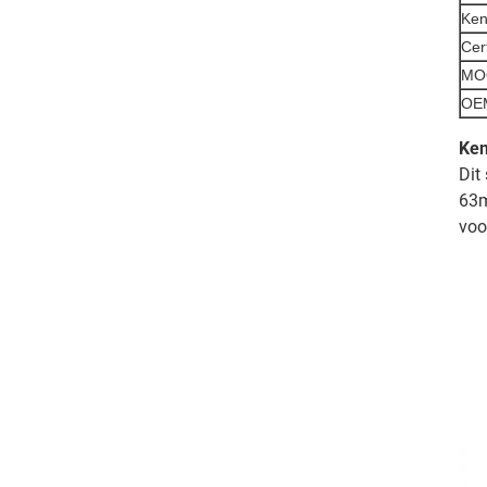
Ke
Cert
MO
OEM
Ke
Dit
63m
voo