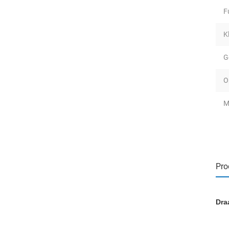
F
K
G
O
M
Pro
Dra