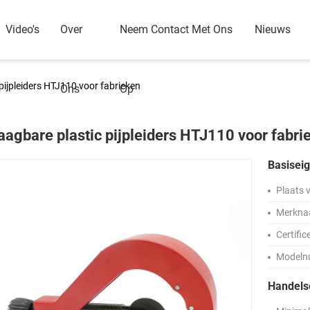
Video's
Over
Neem Contact Met Ons
Nieuws
pijpleiders HTJ110 voor fabrieken
Ons
Op
aagbare plastic pijpleiders HTJ110 voor fabri
Basisei
Plaats 
Merkna
Certific
Modeln
Handel