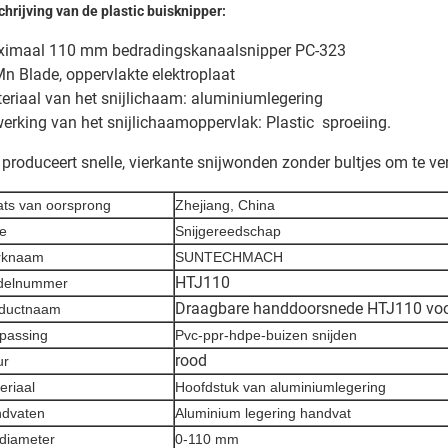
hrijving van de plastic buisknipper:
imaal 110 mm bedradingskanaalsnipper PC-323
n Blade, oppervlakte elektroplaat
eriaal van het snijlichaam: aluminiumlegering
erking van het snijlichaamoppervlak: Plastic ️ sproeiing.
 produceert snelle, vierkante snijwonden zonder bultjes om te v
ats van oorsprong
Zhejiang, China
e
Snijgereedschap
rknaam
SUNTECHMACH
HTJ110
delnummer
Draagbare handdoorsnede HTJ110 voo
ductnaam
passing
Pvc-ppr-hdpe-buizen snijden
rood
ur
eriaal
Hoofdstuk van aluminiumlegering
dvaten
Aluminium legering handvat
jdiameter
0-110 mm