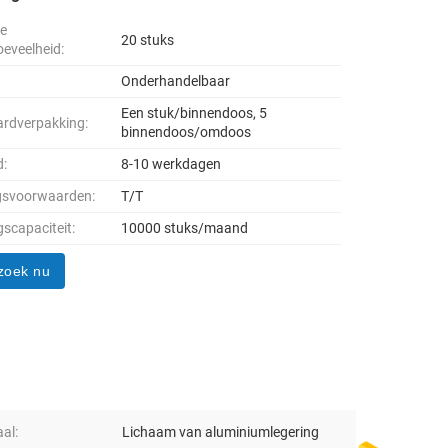
le
20 stuks
oeveelheid:
Onderhandelbaar
Een stuk/binnendoos, 5
rdverpakking:
binnendoos/omdoos
d:
8-10 werkdagen
gsvoorwaarden:
T/T
gscapaciteit:
10000 stuks/maand
zoek nu
al:
Lichaam van aluminiumlegering