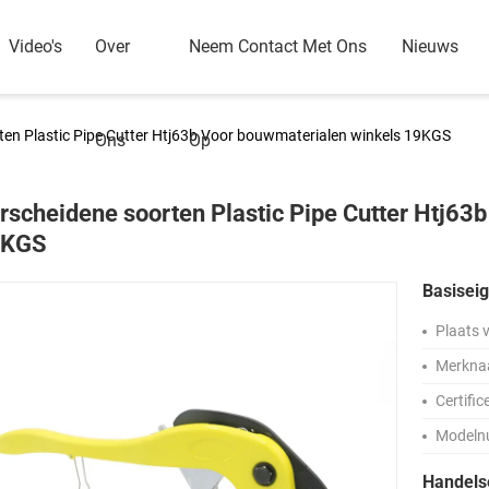
Video's
Over
Neem Contact Met Ons
Nieuws
ten Plastic Pipe Cutter Htj63b Voor bouwmaterialen winkels 19KGS
Ons
Op
rscheidene soorten Plastic Pipe Cutter Htj63
9KGS
Basisei
Plaats 
Merkna
Certific
Modeln
Handel