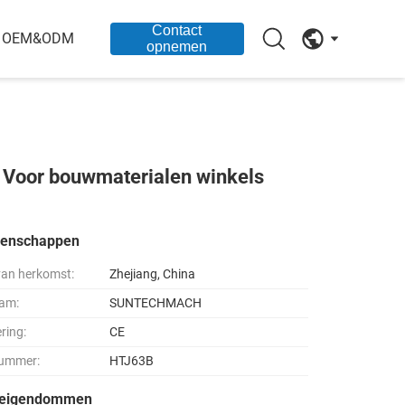
Contact
OEM&ODM
opnemen
b Voor bouwmaterialen winkels
genschappen
van herkomst:
Zhejiang, China
am:
SUNTECHMACH
ering:
CE
ummer:
HTJ63B
seigendommen