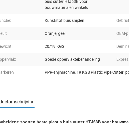
buis cutter HTJ63B voor
bouwmaterialen winkels
unctie:
Kunststof buis snijden
Gebrui
leur:
Oranje, geel.
OEM-pr
ewicht:
20/19 KGS
Demins
ppervlak:
Goede oppervlaktebehandeling
Expres
arkeren
PPR-snijmachine
,
19 KGS Plastic Pipe Cutter
,
pp
ductomschrijving
scheidene soorten beste plastic buis cutter HTJ63B voor bouwmat