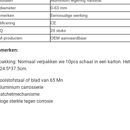
dvaten
Aluminium legering handvat
jdiameter
0-63 mm
nmerken
Eenvoudige werking
ificering
CE
Q
20 stuks
-producten
OEM aanvaardbaar
nmerken:
pakking: Normaal verpakken we 10pcs schaar in een karton. Het
24.5*37.5cm.
koolstofstaal of blad van 65 Mn
Aluminium carrosserie
Ratchetmechanisme
Hoge sterkte tegen corrosie