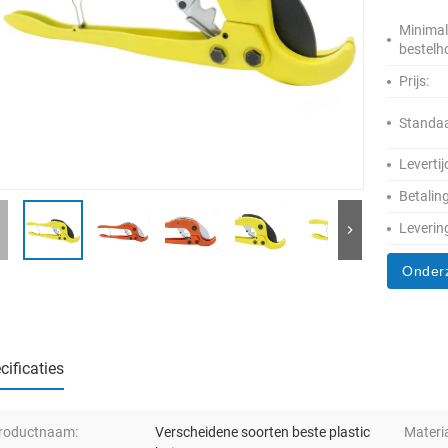
Minima
bestelh
Prijs:
Standaa
Levertij
Betalin
Leverin
Onder
cificaties
roductnaam:
Verscheidene soorten beste plastic
Materia