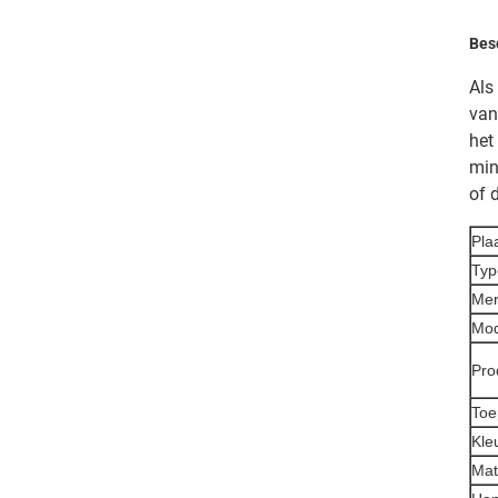
Besc
Als
van
het
min
of 
Pla
Typ
Me
Mo
Pro
Toe
Kle
Mat