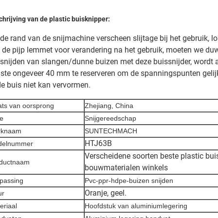
hrijving van de plastic buisknipper:
 de rand van de snijmachine verscheen slijtage bij het gebruik, 
 de pijp lemmet voor verandering na het gebruik, moeten we duwe
 snijden van slangen/dunne buizen met deze buissnijder, wordt 
ste ongeveer 40 mm te reserveren om de spanningspunten gelijk 
de buis niet kan vervormen.
ats van oorsprong
Zhejiang, China
e
Snijgereedschap
rknaam
SUNTECHMACH
HTJ63B
delnummer
Verscheidene soorten beste plastic bui
ductnaam
bouwmaterialen winkels
passing
Pvc-ppr-hdpe-buizen snijden
Oranje, geel.
ur
eriaal
Hoofdstuk van aluminiumlegering