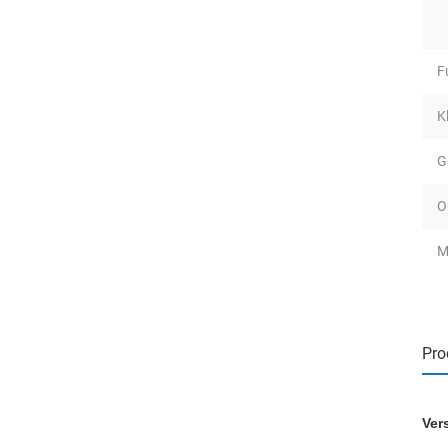
F
K
G
O
M
Pro
Ver