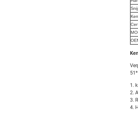
Han
Sni
Ke
Cert
MO
OEM
Ke
Ver
51*
1. 
2. 
3. 
4. 