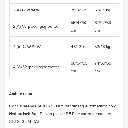
2(A) G.W./N.W.:
35/32 kg
50/44 kg
83/7
55*47*52
67*47*53
76*5
2(A) Verpakkingsgrootte:
cm
cm
cm
110/
4 (a) G.W./N.W.:
47/42 kg
52/46 kg
kg
68*54*53
74*59*56
90 x
4 (A) Verpakkingsgrootte:
cm
cm
54 
Andere naam:
Concurrerende prijs 0-250mm handmatig automatisch poly
Hydraulisch Butt Fusion plastic PE Pipe warm gesmolten
SHT250-2/4 ((A)