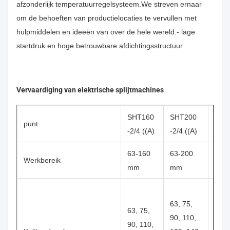
afzonderlijk temperatuurregelsysteem.We streven ernaar
om de behoeften van productielocaties te vervullen met
hulpmiddelen en ideeën van over de hele wereld.- lage
startdruk en hoge betrouwbare afdichtingsstructuur
Vervaardiging van elektrische splijtmachines
SHT160
SHT200
SHT
punt
-2/4 ((A)
-2/4 ((A)
2/4 (
63-160
63-200
90-2
Werkbereik
mm
mm
mm
90, 
63, 75,
125,
63, 75,
90, 110,
140,
90, 110,