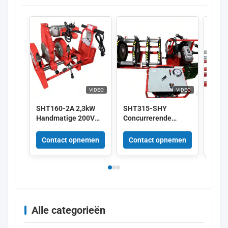
VIDEO
VIDEO
SHT160-2A 2,3kW
SHT315-SHY
SHT20
Handmatige 200V
Concurrerende
Effic
HDPE
fabricage van
Fusio
Stomplaslasmachine
volledig
Vloei
Contact opnemen
Contact opnemen
Con
Hoge Efficiëntie
hydraulische
stomplasmachine
voor
constructiewerkzaamheden
Alle categorieën