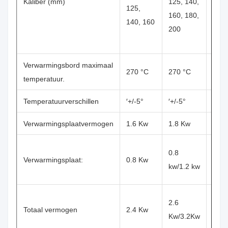
Kaliber (mm)
125, 140,
160,
125,
160, 180,
180,
140, 160
200
200,
225,
Verwarmingsbord maximaal
270 °C
270 °C
270 
temperatuur.
Temperatuurverschillen
′+/-5°
′+/-5°
*+/-
Verwarmingsplaatvermogen
1.6 Kw
1.8 Kw
2.2 
1.45
0.8
Verwarmingsplaat:
0.8 Kw
kW/2
kw/1.2 kw
kW
30,6
2.6
Totaal vermogen
2.4 Kw
kW/4
Kw/3.2Kw
kW