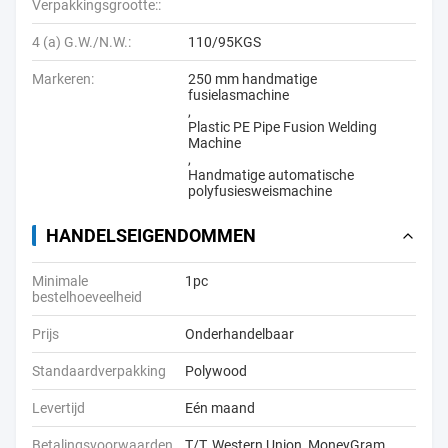
Verpakkingsgrootte::
4 (a) G.W./N.W.:
110/95KGS
Markeren:
250 mm handmatige
fusielasmachine
,
Plastic PE Pipe Fusion Welding
Machine
,
Handmatige automatische
polyfusiesweismachine
HANDELSEIGENDOMMEN
Minimale
1pc
bestelhoeveelheid
Prijs
Onderhandelbaar
Standaardverpakking
Polywood
Levertijd
Eén maand
Betalingsvoorwaarden
T/T, Western Union, MoneyGram