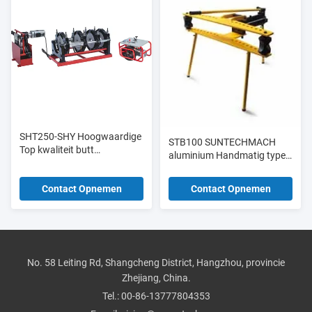
SHT250-SHY Hoogwaardige
STB100 SUNTECHMACH
Top kwaliteit butt
aluminium Handmatig type
lasmachine butt fusie
hydraulische buizenbender
aansluiting video voor
1/2 "-4"
Contact Opnemen
Contact Opnemen
Machinery Repair
Workshops
No. 58 Leiting Rd, Shangcheng District, Hangzhou, provincie
Zhejiang, China.
Tel.:
00-86-13777804353