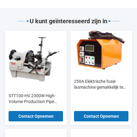
U kunt geïnteresseerd zijn in
250A Elektrische fusie
lasmachine gemakkelijk te
bedienen voor Ppr Pe-
STT100-HV 2300W High-
buisbeitingen
Volume Production Pipe
Threader 1/2-4 inch met
11/22/38 Continuous Duty
Contact Opnemen
Contact Opnemen
Motor & Auto-Lube System