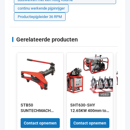
continu werkende pijpinrijger
Productiepijpleider 36 RPM
Gerelateerde producten
VIDEO
STB50
SHT630-SHY
220V
SUNTECHMACH
12.65KW 400mm tot
HDPE
aluminium
630mm HDPE-
Hydra
Handmatige
pijpfusiebedrijf 380V
Fusi
Contact opnemen
Contact opnemen
Con
hydraulische
leverancier