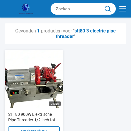
Gevonden
1
producten voor "
stt80 3 electric pipe
threader
"
VIDEO
STT80 900W Elektrische
Pipe Threader 1/2 inch tot 3
inch voor waterleiding,