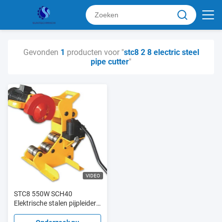
Gevonden
1
producten voor "
stc8 2 8 electric steel
pipe cutter
"
VIDEO
STC8 550W SCH40
Elektrische stalen pijpleider
2"- 8" met aluminium