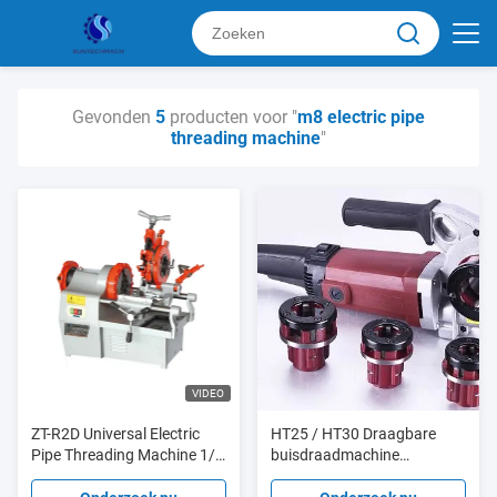
Gevonden
5
producten voor "
m8 electric pipe
threading machine
"
VIDEO
ZT-R2D Universal Electric
HT25 / HT30 Draagbare
Pipe Threading Machine 1/2′
buisdraadmachine
′-2′′ Metric Die M8 - M18
Handmatige