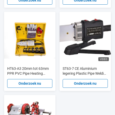
ratchetdraadmachine
Onderzoek nu
Onderzoek nu
VIDEO
HT63-A3 20mm tot 63mm
ST63-7 CE Aluminium
PPR PVC Pipe Heating
legering Plastic Pipe Welding
Machine, 700-1500W Butt
Machine 2000W
Fusion Welder
Automatische werking
Onderzoek nu
Onderzoek nu