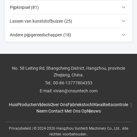
Pijpknipsel (81)
Lassen van kunststofbuizen (25)
Andere pijpgereedschappen (18)
No. 58 Leiting Rd, Shangcheng District, Hangzhou, provincie
Zhejiang, China.
Tel.:
00-86-13777804353
E-mail:
vivian@cnsuntech.com
Huis
Producten
Video's
Over Ons
Fabriekstocht
Kwaliteitscontrole
Neem Contact Met Ons Op
Nieuws
Privacybeleid
| © 2024-2026 Hangzhou Suntech Machinery Co., Ltd.. Alle
rechten voorbehouden..