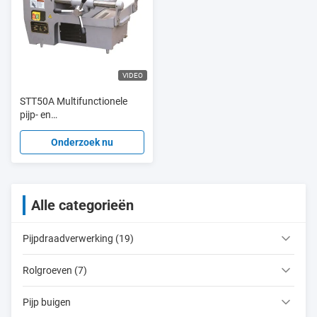
VIDEO
STT50A Multifunctionele
pijp- en
boutdraadsnijmachine tot 2"
en M33
Onderzoek nu
Alle categorieën
Pijpdraadverwerking (19)
Rolgroeven (7)
Pijp buigen