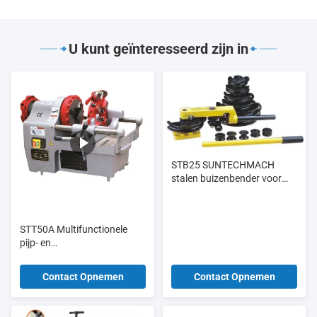
U kunt geïnteresseerd zijn in
STB25 SUNTECHMACH
stalen buizenbender voor
het buigen van kleine
aluminiumbuizen draagbare
handmatige hydraulische
STT50A Multifunctionele
buizenbender 3/8-1"
pijp- en
boutdraadsnijmachine tot 2"
en M33
Contact Opnemen
Contact Opnemen