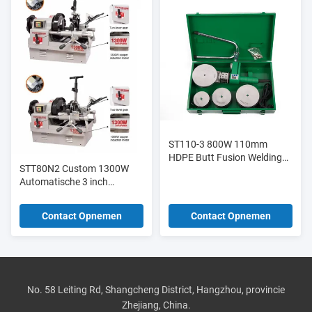
ST110-3 800W 110mm
HDPE Butt Fusion Welding
STT80N2 Custom 1300W
Machine 300°C Voor PVC
Automatische 3 inch
PPR-buis
draagbare elektrische
pijptreader
Contact Opnemen
Contact Opnemen
No. 58 Leiting Rd, Shangcheng District, Hangzhou, provincie
Zhejiang, China.