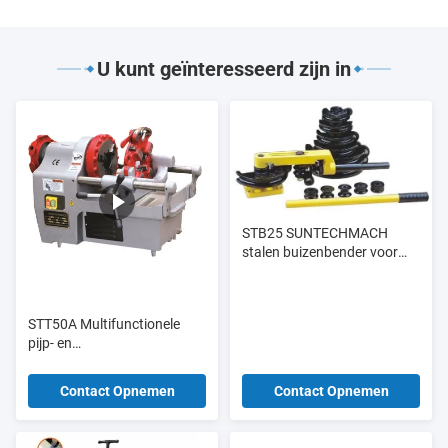
U kunt geïnteresseerd zijn in
STB25 SUNTECHMACH
stalen buizenbender voor
het buigen van kleine
aluminiumbuizen draagbare
handmatige hydraulische
STT50A Multifunctionele
buizenbender 3/8-1"
pijp- en
boutdraadsnijmachine tot 2"
en M33
Contact Opnemen
Contact Opnemen