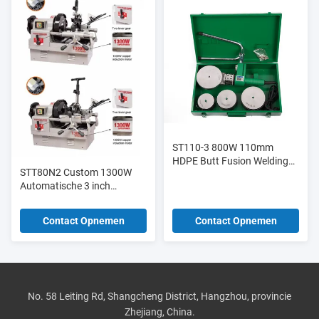
ST110-3 800W 110mm
HDPE Butt Fusion Welding
STT80N2 Custom 1300W
Machine 300°C Voor PVC
Automatische 3 inch
PPR-buis
draagbare elektrische
pijptreader
Contact Opnemen
Contact Opnemen
No. 58 Leiting Rd, Shangcheng District, Hangzhou, provincie
Zhejiang, China.