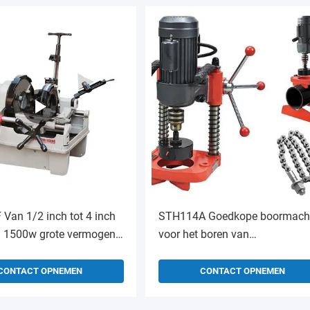
Van 1/2 inch tot 4 inch
STH114A Goedkope boormach
 1500w grote vermogen
voor het boren van
he pijpsnijmachine
buizenboormachine voor het
ine te koop
boren van buizenboormachine
CONTACT OPNEMEN
CONTACT OPNEMEN
elektrische buizenboormachine