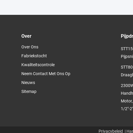
Over
Pijpd
Over Ons
STT150
Fabriekstocht
Pijpsn
Kwaliteitscontrole
STT80
Neem Contact Met Ons Op
Draagb
Nieuws
2300W 
Sitemap
Handhe
Motor,
1/2"-2
Privacybeleid
| Han