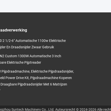
raadverwerking
 2 1/2-6" Automatische 1100w Elektrische
ijder En Draadsnijder Zwaar Gebruik
N2 Custom 1300W Automatische 3 Inch
are Elektrische Pijptreader
Pijpdraadmachine, Elektrische Pijpdraadsnijder,
ld Power Drive Kit, Pijpdraadmachine Koperen
 Draagbare Pijpdraadsnijder Met 6 Matrijzen
"
gzhou Suntech Machinery Co., Ltd. Auteursrecht © 2024-2026 Alle rech