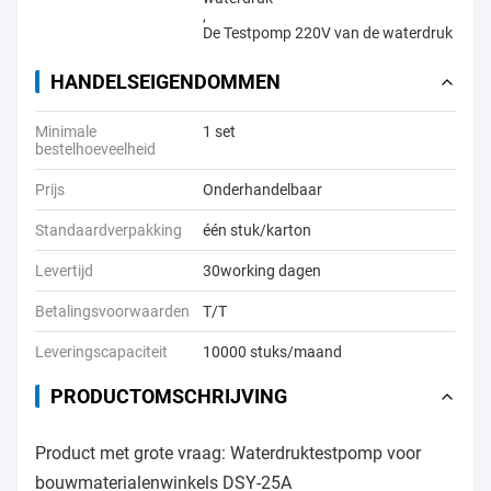
,
De Testpomp 220V van de waterdruk
HANDELSEIGENDOMMEN
Minimale
1 set
bestelhoeveelheid
Prijs
Onderhandelbaar
Standaardverpakking
één stuk/karton
Levertijd
30working dagen
Betalingsvoorwaarden
T/T
Leveringscapaciteit
10000 stuks/maand
PRODUCTOMSCHRIJVING
Product met grote vraag: Waterdruktestpomp voor
bouwmaterialenwinkels DSY-25A