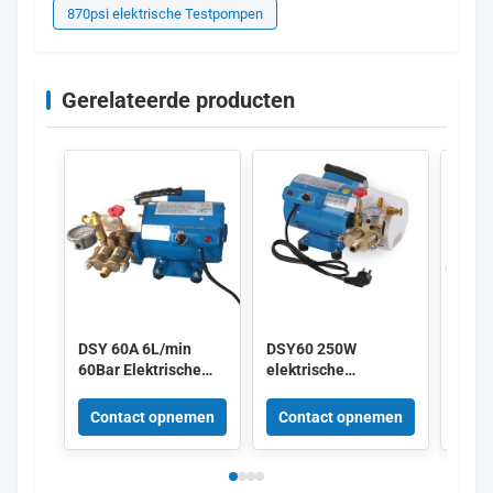
870psi elektrische Testpompen
Gerelateerde producten
DSY 60A 6L/min
DSY60 250W
4DSY-
60Bar Elektrische
elektrische
druk
Hydro-testpomp
hydraulische
Vierc
Hydraulische druk
testpomp 180L/h
1.5/2
Contact opnemen
Contact opnemen
Con
400W
hoge druk 220V
in gr