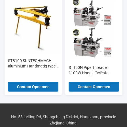
STB100 SUNTECHMACH
aluminium Handmatig type
STT50N Pipe Threader
hydraulische buizenbender
1100W Hoog efficiënte
1/2 "-4"
draad- en snijmachine
Contact Opnemen
Contact Opnemen
No. 58 Leiting Rd, Shangcheng District, Hangzhou, provincie
Zhejiang, China.