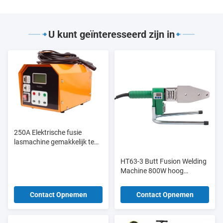
U kunt geïnteresseerd zijn in
250A Elektrische fusie
lasmachine gemakkelijk te
bedienen voor Ppr Pe-
buisbeitingen
HT63-3 Butt Fusion Welding
Machine 800W hoog
efficiënt digitaal scherm voor
bouwwerk
Contact Opnemen
Contact Opnemen