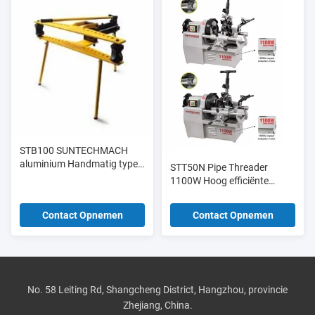
STB100 SUNTECHMACH
aluminium Handmatig type
STT50N Pipe Threader
hydraulische buizenbender
1100W Hoog efficiënte
1/2 "-4"
draad- en snijmachine
Contact Opnemen
Contact Opnemen
No. 58 Leiting Rd, Shangcheng District, Hangzhou, provincie
Zhejiang, China.