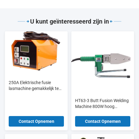
U kunt geïnteresseerd zijn in
250A Elektrische fusie
lasmachine gemakkelijk te
bedienen voor Ppr Pe-
buisbeitingen
HT63-3 Butt Fusion Welding
Machine 800W hoog
efficiënt digitaal scherm voor
bouwwerk
Contact Opnemen
Contact Opnemen