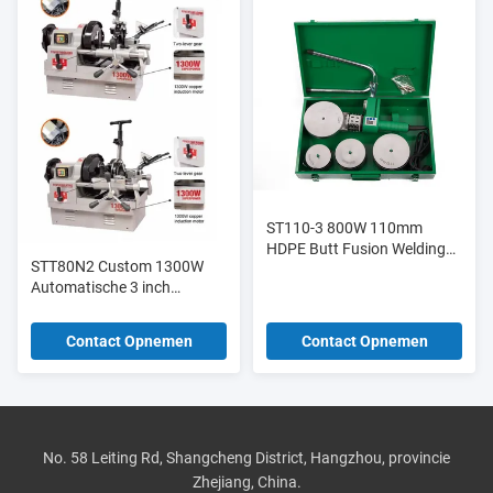
ST110-3 800W 110mm
HDPE Butt Fusion Welding
STT80N2 Custom 1300W
Machine 300°C Voor PVC
Automatische 3 inch
PPR-buis
draagbare elektrische
pijptreader
Contact Opnemen
Contact Opnemen
No. 58 Leiting Rd, Shangcheng District, Hangzhou, provincie
Zhejiang, China.