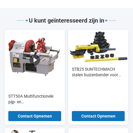
U kunt geïnteresseerd zijn in
STB25 SUNTECHMACH
stalen buizenbender voor
het buigen van kleine
aluminiumbuizen draagbare
handmatige hydraulische
STT50A Multifunctionele
buizenbender 3/8-1"
pijp- en
boutdraadsnijmachine tot 2"
en M33
Contact Opnemen
Contact Opnemen