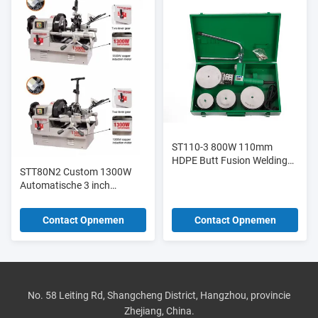
ST110-3 800W 110mm
HDPE Butt Fusion Welding
STT80N2 Custom 1300W
Machine 300°C Voor PVC
Automatische 3 inch
PPR-buis
draagbare elektrische
pijptreader
Contact Opnemen
Contact Opnemen
No. 58 Leiting Rd, Shangcheng District, Hangzhou, provincie
Zhejiang, China.