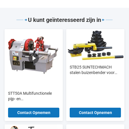
U kunt geïnteresseerd zijn in
STB25 SUNTECHMACH
stalen buizenbender voor
het buigen van kleine
aluminiumbuizen draagbare
handmatige hydraulische
STT50A Multifunctionele
buizenbender 3/8-1"
pijp- en
boutdraadsnijmachine tot 2"
en M33
Contact Opnemen
Contact Opnemen