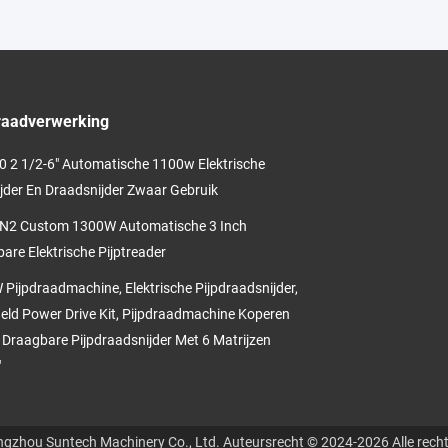
raadverwerking
 2 1/2-6" Automatische 1100w Elektrische
ijder En Draadsnijder Zwaar Gebruik
N2 Custom 1300W Automatische 3 Inch
are Elektrische Pijptreader
Pijpdraadmachine, Elektrische Pijpdraadsnijder,
ld Power Drive Kit, Pijpdraadmachine Koperen
 Draagbare Pijpdraadsnijder Met 6 Matrijzen
"
gzhou Suntech Machinery Co., Ltd. Auteursrecht © 2024-2026 Alle rech