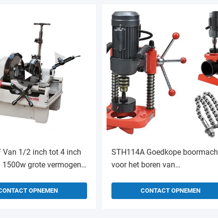
Van 1/2 inch tot 4 inch
STH114A Goedkope boormach
 1500w grote vermogen
voor het boren van
he pijpsnijmachine
buizenboormachine voor het
ine te koop
boren van buizenboormachine
CONTACT OPNEMEN
CONTACT OPNEMEN
elektrische buizenboormachine