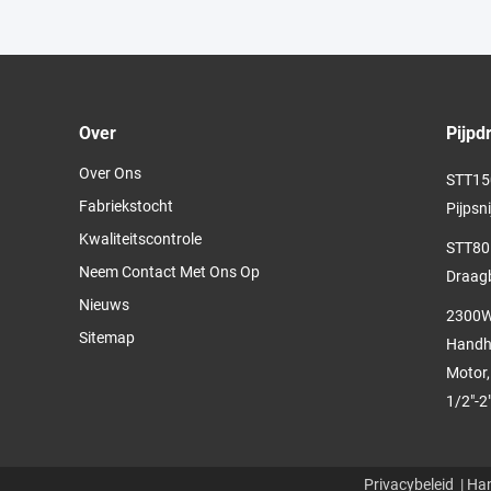
Over
Pijpd
Over Ons
STT150
Fabriekstocht
Pijpsn
Kwaliteitscontrole
STT80
Neem Contact Met Ons Op
Draagb
Nieuws
2300W 
Sitemap
Handhe
Motor,
1/2"-2
Privacybeleid
| Han