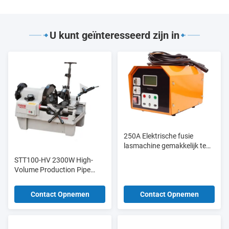
U kunt geïnteresseerd zijn in
250A Elektrische fusie
lasmachine gemakkelijk te
bedienen voor Ppr Pe-
STT100-HV 2300W High-
buisbeitingen
Volume Production Pipe
Threader 1/2-4 inch met
11/22/38 Continuous Duty
Contact Opnemen
Contact Opnemen
Motor & Auto-Lube System