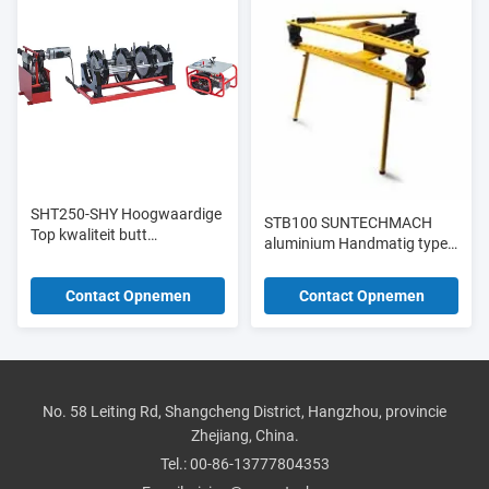
SHT250-SHY Hoogwaardige
STB100 SUNTECHMACH
Top kwaliteit butt
aluminium Handmatig type
lasmachine butt fusie
hydraulische buizenbender
aansluiting video voor
1/2 "-4"
Contact Opnemen
Contact Opnemen
Machinery Repair
Workshops
No. 58 Leiting Rd, Shangcheng District, Hangzhou, provincie
Zhejiang, China.
Tel.:
00-86-13777804353