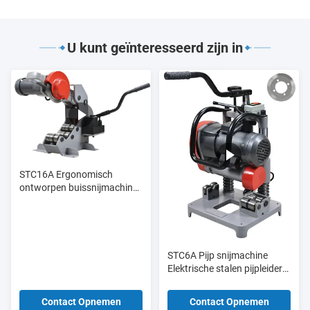
U kunt geïnteresseerd zijn in
STC16A Ergonomisch
ontworpen buissnijmachine
6" - 16"
STC6A Pijp snijmachine
Elektrische stalen pijpleider
3/8" - 2" Φ16 - Φ60
Contact Opnemen
Contact Opnemen