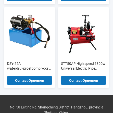
DSY-25A
STT50AP High speed 1800w
waterdrukproefpomp voor
Universal Electric Pipe
bouwmaterialenwinkels
Threading Machine 1/2′′-2′′
voor pijp
Contact Opnemen
Contact Opnemen
No. 58 Leiting Rd, Shangcheng District, Hangzhou, provincie
Zhejiang, China.