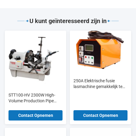
U kunt geïnteresseerd zijn in
250A Elektrische fusie
lasmachine gemakkelijk te
bedienen voor Ppr Pe-
STT100-HV 2300W High-
buisbeitingen
Volume Production Pipe
Threader 1/2-4 inch met
11/22/38 Continuous Duty
Contact Opnemen
Contact Opnemen
Motor & Auto-Lube System