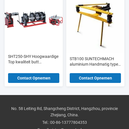
SHT250-SHY Hoogwaardige
STB100 SUNTECHMACH
Top kwaliteit butt
aluminium Handmatig type
lasmachine butt fusie
hydraulische buizenbender
aansluiting video voor
1/2 "-4"
Contact Opnemen
Contact Opnemen
Machinery Repair
Workshops
No. 58 Leiting Rd, Shangcheng District, Hangzhou, provincie
Zhejiang, China.
Tel.:
00-86-13777804353