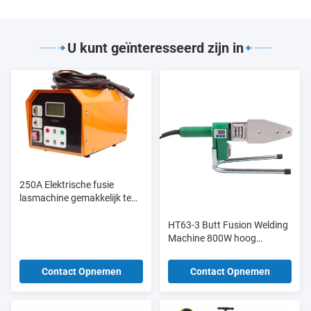
U kunt geïnteresseerd zijn in
250A Elektrische fusie
lasmachine gemakkelijk te
bedienen voor Ppr Pe-
buisbeitingen
HT63-3 Butt Fusion Welding
Machine 800W hoog
efficiënt digitaal scherm voor
bouwwerk
Contact Opnemen
Contact Opnemen