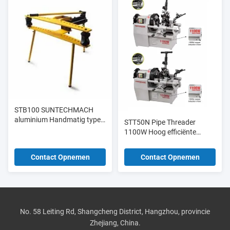
STB100 SUNTECHMACH
aluminium Handmatig type
STT50N Pipe Threader
hydraulische buizenbender
1100W Hoog efficiënte
1/2 "-4"
draad- en snijmachine
Contact Opnemen
Contact Opnemen
No. 58 Leiting Rd, Shangcheng District, Hangzhou, provincie
Zhejiang, China.