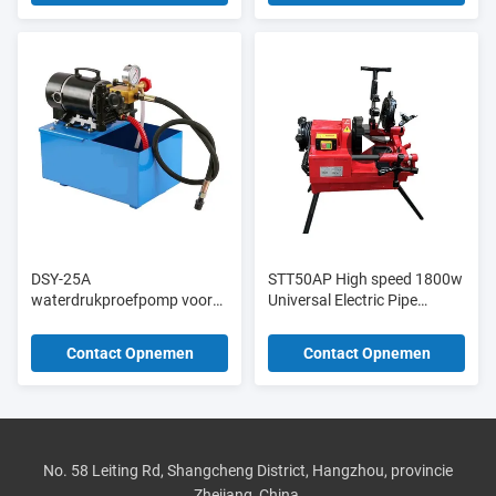
DSY-25A
STT50AP High speed 1800w
waterdrukproefpomp voor
Universal Electric Pipe
bouwmaterialenwinkels
Threading Machine 1/2′′-2′′
voor pijp
Contact Opnemen
Contact Opnemen
No. 58 Leiting Rd, Shangcheng District, Hangzhou, provincie
Zhejiang, China.