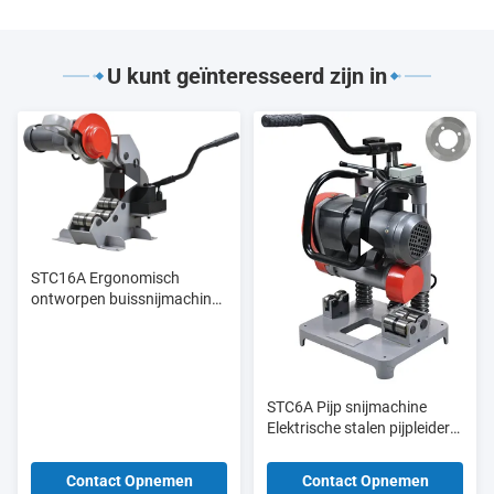
U kunt geïnteresseerd zijn in
STC16A Ergonomisch
ontworpen buissnijmachine
6" - 16"
STC6A Pijp snijmachine
Elektrische stalen pijpleider
3/8" - 2" Φ16 - Φ60
Contact Opnemen
Contact Opnemen