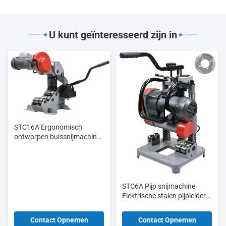
U kunt geïnteresseerd zijn in
STC16A Ergonomisch
ontworpen buissnijmachine
6" - 16"
STC6A Pijp snijmachine
Elektrische stalen pijpleider
3/8" - 2" Φ16 - Φ60
Contact Opnemen
Contact Opnemen