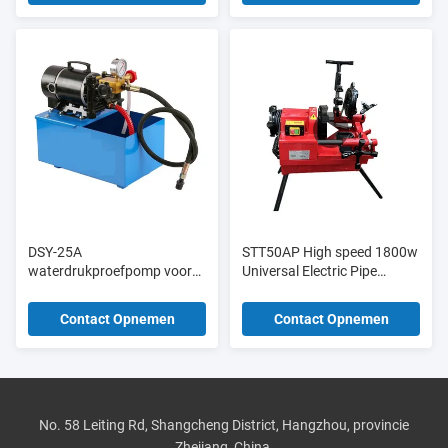
DSY-25A
STT50AP High speed 1800w
waterdrukproefpomp voor
Universal Electric Pipe
bouwmaterialenwinkels
Threading Machine 1/2′′-2′′
voor pijp
Contact Opnemen
Contact Opnemen
No. 58 Leiting Rd, Shangcheng District, Hangzhou, provincie
Zhejiang, China.