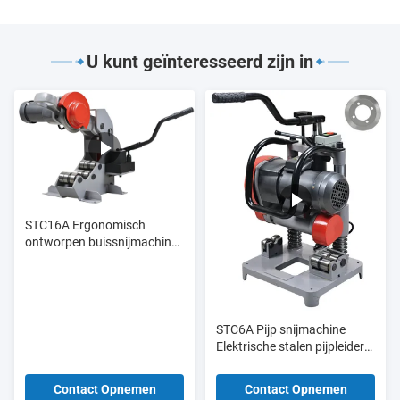
U kunt geïnteresseerd zijn in
STC16A Ergonomisch
ontworpen buissnijmachine
6" - 16"
STC6A Pijp snijmachine
Elektrische stalen pijpleider
3/8" - 2" Φ16 - Φ60
Contact Opnemen
Contact Opnemen