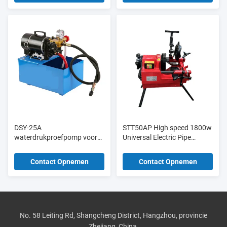
DSY-25A
STT50AP High speed 1800w
waterdrukproefpomp voor
Universal Electric Pipe
bouwmaterialenwinkels
Threading Machine 1/2′′-2′′
voor pijp
Contact Opnemen
Contact Opnemen
No. 58 Leiting Rd, Shangcheng District, Hangzhou, provincie
Zhejiang, China.