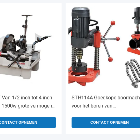
Van 1/2 inch tot 4 inch
STH114A Goedkope boormach
 1500w grote vermogen
voor het boren van
he pijpsnijmachine
buizenboormachine voor het
ine te koop
boren van buizenboormachine
CONTACT OPNEMEN
CONTACT OPNEMEN
elektrische buizenboormachine