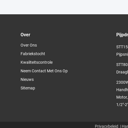
Over
Pijpd
Over Ons
STT150
Fabriekstocht
Pijpsn
Kwaliteitscontrole
STT80
Neem Contact Met Ons Op
Draagb
Nieuws
2300W 
Sitemap
Handhe
Motor,
1/2"-2
Privacybeleid
| Han