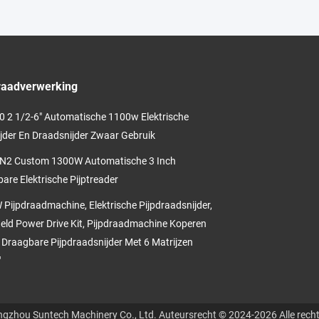
raadverwerking
 2 1/2-6" Automatische 1100w Elektrische
ijder En Draadsnijder Zwaar Gebruik
N2 Custom 1300W Automatische 3 Inch
are Elektrische Pijptreader
Pijpdraadmachine, Elektrische Pijpdraadsnijder,
ld Power Drive Kit, Pijpdraadmachine Koperen
 Draagbare Pijpdraadsnijder Met 6 Matrijzen
"
gzhou Suntech Machinery Co., Ltd. Auteursrecht © 2024-2026 Alle rech